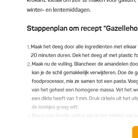
krokant. Ideaal om zelf te maken voor gasten, 
winter- en lentemiddagen.
Stappenplan om recept “Gazellehoo
1.
Maak het deeg door alle ingrediënten met elkaa
20 minuten duren. Dek het deeg af met plastic fo
2.
Maak nu de vulling. Blancheer de amandelen doo
kan je de schil gemakkelijk verwijderen. Doe d
foodprocessor, mix ze samen tot een pasta. Voe
van het geheel een homogene massa. Vet het werk
een dikte heeft van 1 mm. Druk cirkels uit het ui
de koekjes graag wilt.
3.
Breng een beetje vulling aan in het midden van 
deeg stevig tegen de vulling aan, zorg ervoor dat 
deeg weg aan de hand van een gekarteld mesje. He