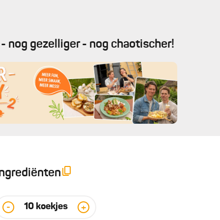
- nog gezelliger - nog chaotischer!
Ingrediënten
10
koekjes
-
+