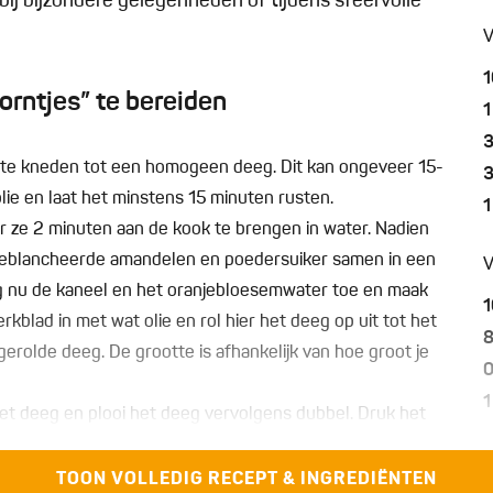
bij bijzondere gelegenheden of tijdens sfeervolle
V
1
rntjes” te bereiden
1
r te kneden tot een homogeen deeg. Dit kan ongeveer 15-
lie en laat het minstens 15 minuten rusten.
1
r ze 2 minuten aan de kook te brengen in water. Nadien
e geblancheerde amandelen en poedersuiker samen in een
V
g nu de kaneel en het oranjebloesemwater toe en maak
1
blad in met wat olie en rol hier het deeg op uit tot het
tgerolde deeg. De grootte is afhankelijk van hoe groot je
0
1
het deeg en plooi het deeg vervolgens dubbel. Druk het
er nog +-0,5 cm deeg aan de zijkant overblijft. Snijd dit
O
rhaal dit tot zowel je deeg als de vulling op zijn. Dek de
TOON VOLLEDIG RECEPT & INGREDIËNTEN