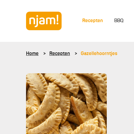
Recepten
BBQ
Home
Recepten
Gazellehoorntjes