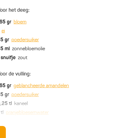
oor het deeg:
65
gr
bloem
ei
35
gr
poedersuiker
35
ml
zonnebloemolie
snuifje
zout
oor de vulling:
65
gr
geblancheerde amandelen
85
gr
poedersuiker
,25
tl
kaneel
tl
oranjebloesemwater
verig: