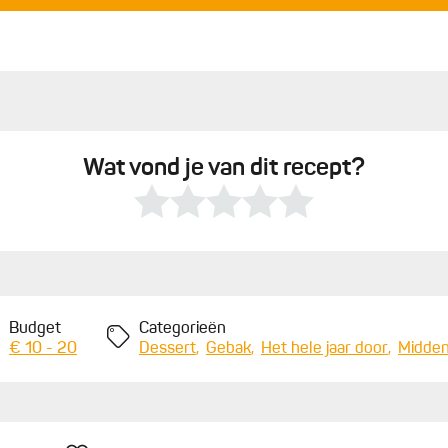
1
en prik er enkele gaatjes in met een naald of
C. Laat ze afkoelen op een rooster alvorens te serveren.
Wat vond je van dit recept?
Budget
Categorieën
€ 10 - 20
Dessert
Gebak
Het hele jaar door
Midden