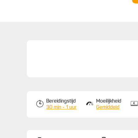
koekjes af en laat ze een uur rusten.
4.
Strijk de koekjes in met de losgeklopte eidooier 
tandenstoker. Bak de koekjes 12 minuten op 180°
Bereidingstijd
Moeilijkheid
30 min - 1 uur
Gemiddeld