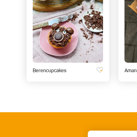
Berencupcakes
Amand