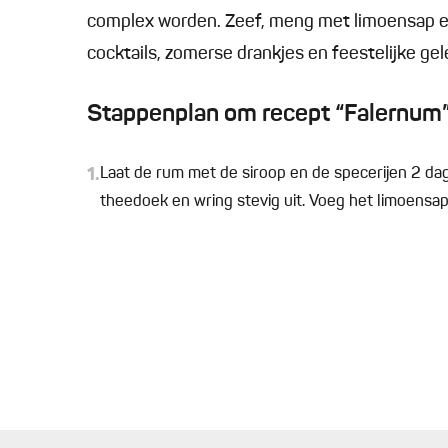
complex worden. Zeef, meng met limoensap en 
cocktails, zomerse drankjes en feestelijke g
Stappenplan om recept “Falernum”
1.
Laat de rum met de siroop en de specerijen 2 da
theedoek en wring stevig uit. Voeg het limoensa