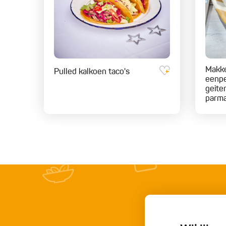
Makke
Pulled kalkoen taco's
eenp
geiten
parma