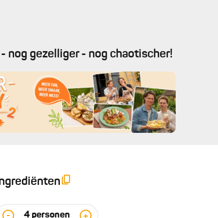
- nog gezelliger - nog chaotischer!
Ingrediënten
4
personen
-
+