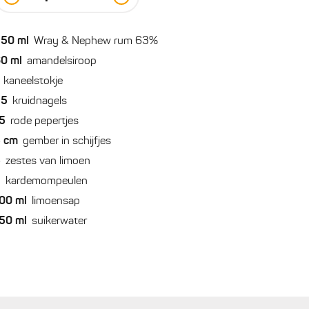
250
ml
Wray & Nephew rum 63%
60
ml
amandelsiroop
kaneelstokje
25
kruidnagels
5
rode pepertjes
5
cm
gember in schijfjes
5
zestes van limoen
2
kardemompeulen
00
ml
limoensap
50
ml
suikerwater