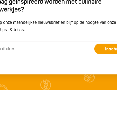
graag geïnspireerd worden met culinaire
werkjes?
n op onze maandelijkse nieuwsbrief en blijf op de hoogte van onz
ips- & tricks.
Insch