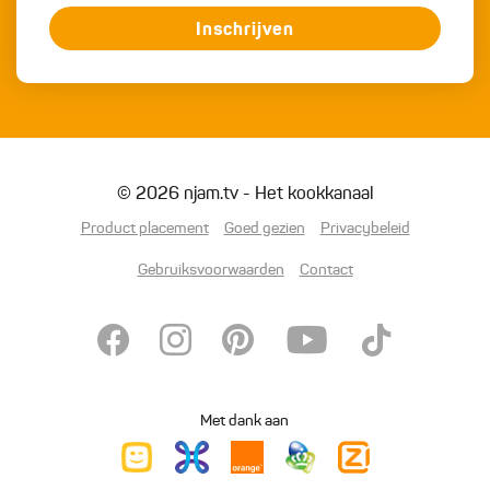
Inschrijven
© 2026 njam.tv - Het kookkanaal
Product placement
Goed gezien
Privacybeleid
Gebruiksvoorwaarden
Contact
Met dank aan