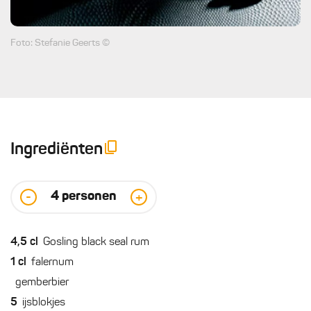
Foto: Stefanie Geerts ©
Ingrediënten
4
personen
-
+
4,5
cl
Gosling black seal rum
1
cl
falernum
gemberbier
5
ijsblokjes