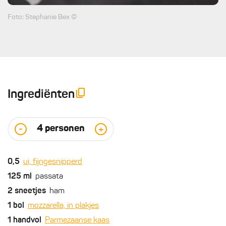
Foto: Stephanie Bex ©
Ingrediënten
4
personen
-
+
0,5
ui, fijngesnipperd
125
ml
passata
2
sneetjes
ham
1
bol
mozzarella, in plakjes
1
handvol
Parmezaanse kaas