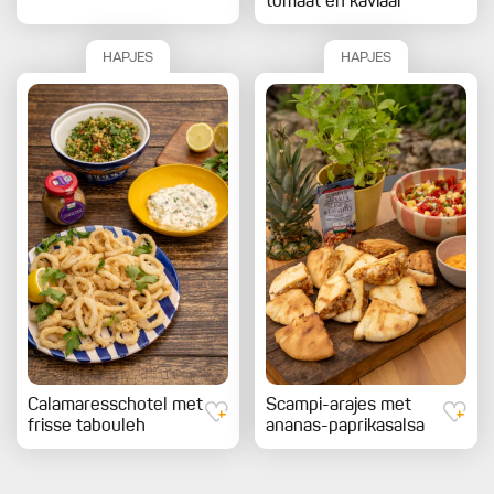
tomaat en kaviaar
HAPJES
HAPJES
Calamaresschotel met
Scampi-arajes met
frisse tabouleh
ananas-paprikasalsa