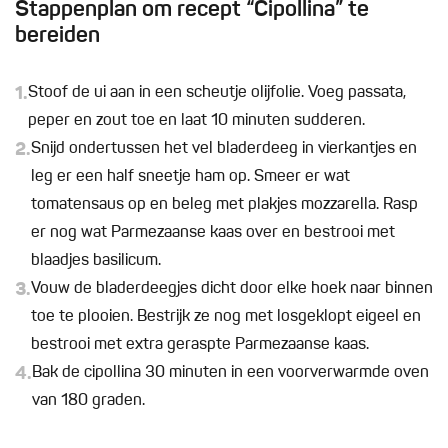
Stappenplan om recept “Cipollina” te
bereiden
1.
Stoof de ui aan in een scheutje olijfolie. Voeg passata,
peper en zout toe en laat 10 minuten sudderen.
2.
Snijd ondertussen het vel bladerdeeg in vierkantjes en
leg er een half sneetje ham op. Smeer er wat
tomatensaus op en beleg met plakjes mozzarella. Rasp
er nog wat Parmezaanse kaas over en bestrooi met
blaadjes basilicum.
3.
Vouw de bladerdeegjes dicht door elke hoek naar binnen
toe te plooien. Bestrijk ze nog met losgeklopt eigeel en
bestrooi met extra geraspte Parmezaanse kaas.
4.
Bak de cipollina 30 minuten in een voorverwarmde oven
van 180 graden.