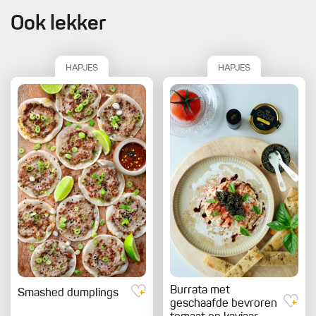
Ook lekker
HAPJES
HAPJES
Burrata met
Smashed dumplings
geschaafde bevroren