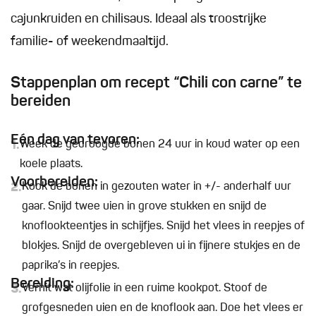
cajunkruiden en chilisaus. Ideaal als troostrijke
familie- of weekendmaaltijd.
Stappenplan om recept “Chili con carne” te
bereiden
Eén dag van tevoren:
1.
Week de gedroogde bonen 24 uur in koud water op een
koele plaats.
Voorbereiden:
2.
Kook de bonen in gezouten water in +/- anderhalf uur
gaar. Snijd twee uien in grove stukken en snijd de
knoflookteentjes in schijfjes. Snijd het vlees in reepjes of
blokjes. Snijd de overgebleven ui in fijnere stukjes en de
paprika’s in reepjes.
Bereiding:
3.
Verhit wat olijfolie in een ruime kookpot. Stoof de
grofgesneden uien en de knoflook aan. Doe het vlees er