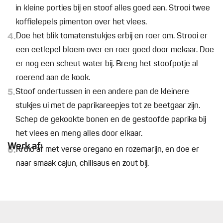
in kleine porties bij en stoof alles goed aan. Strooi twee
koffielepels pimenton over het vlees.
4.
Doe het blik tomatenstukjes erbij en roer om. Strooi er
een eetlepel bloem over en roer goed door mekaar. Doe
er nog een scheut water bij. Breng het stoofpotje al
roerend aan de kook.
5.
Stoof ondertussen in een andere pan de kleinere
stukjes ui met de paprikareepjes tot ze beetgaar zijn.
Schep de gekookte bonen en de gestoofde paprika bij
het vlees en meng alles door elkaar.
Werk af:
6.
Kruid af met verse oregano en rozemarijn, en doe er
naar smaak cajun, chilisaus en zout bij.