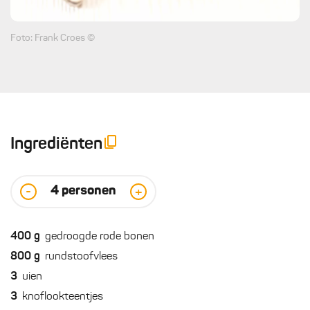
Foto: Frank Croes ©
Ingrediënten
4
personen
-
+
400
g
gedroogde rode bonen
800
g
rundstoofvlees
3
uien
3
knoflookteentjes