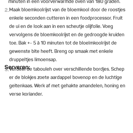
minuten in een voorverwarmde oven van 180 graden.
2.
Maak bloemkoolrijst van de bloemkool door de roostjes
enkele seconden cutteren in een foodprocessor. Fruit
de ui en de look aan in een scheutje olijfolie. Voeg
vervolgens de bloemkoolrijst en de gedroogde kruiden
toe. Bak +- 5 à 10 minuten tot de bloelmkoolrijst de
gewenste bite heeft. Breng op smaak met enkele
druppeltjes limoensap.
Serveren:
3.
Verdeel de tabouleh over verschillende bordjes. Schep
er de blokjes zoete aardappel bovenop en de luchtige
geitenkaas. Werk af met gehakte amandelen, honing en
verse koriander.