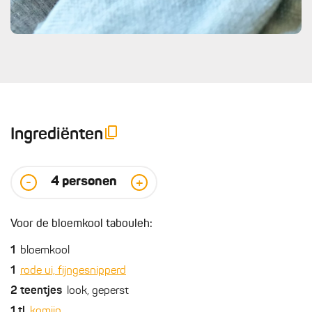
Ingrediënten
4
personen
-
+
Voor de bloemkool tabouleh:
1
bloemkool
1
rode ui, fijngesnipperd
2
teentjes
look, geperst
1
tl
komijn