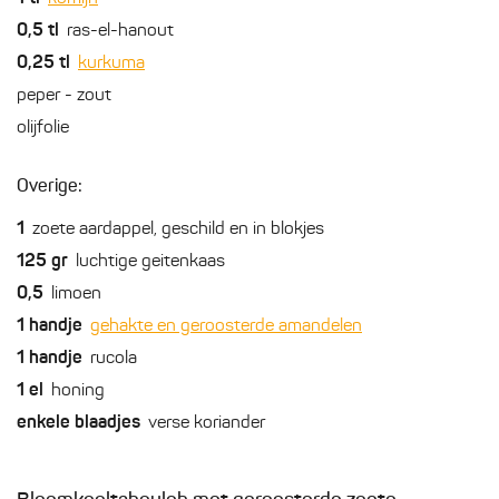
0,5
tl
ras-el-hanout
0,25
tl
kurkuma
peper - zout
olijfolie
Overige:
1
zoete aardappel, geschild en in blokjes
125
gr
luchtige geitenkaas
0,5
limoen
1
handje
gehakte en geroosterde amandelen
1
handje
rucola
1
el
honing
enkele
blaadjes
verse koriander