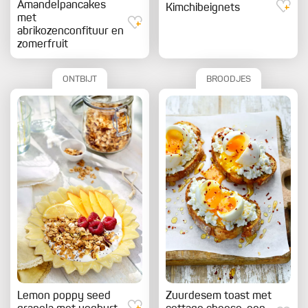
Amandelpancakes
Kimchibeignets
met
abrikozenconfituur en
zomerfruit
ONTBIJT
BROODJES
Lemon poppy seed
Zuurdesem toast met