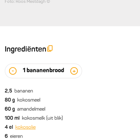
Foto: Roos Mestdagh ©
Ingrediënten
1
bananenbrood
-
+
2,5
bananen
80
g
kokosmeel
60
g
amandelmeel
100
ml
kokosmelk (uit blik)
4
el
kokosolie
6
eieren