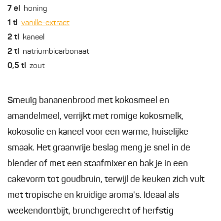
7
el
honing
1
tl
vanille-extract
2
tl
kaneel
2
tl
natriumbicarbonaat
0,5
tl
zout
Smeuïg bananenbrood met kokosmeel en
amandelmeel, verrijkt met romige kokosmelk,
kokosolie en kaneel voor een warme, huiselijke
smaak. Het graanvrije beslag meng je snel in de
blender of met een staafmixer en bak je in een
cakevorm tot goudbruin, terwijl de keuken zich vult
met tropische en kruidige aroma's. Ideaal als
weekendontbijt, brunchgerecht of herfstig