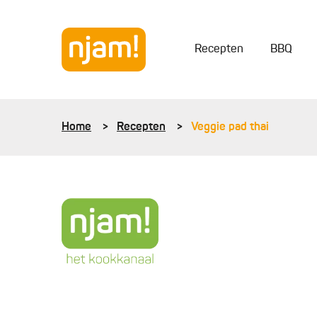
Recepten
BBQ
Home
Recepten
Veggie pad thai