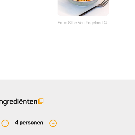
Foto: Silke Van Engeland ©
Ingrediënten
4
personen
-
+