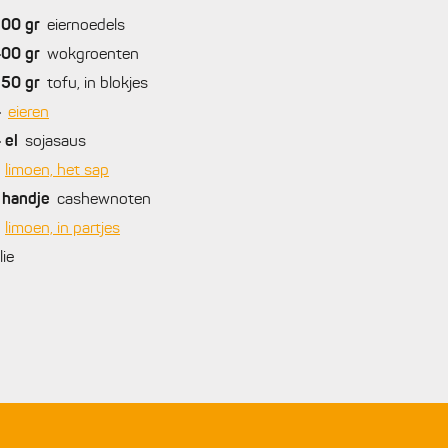
200
gr
eiernoedels
400
gr
wokgroenten
250
gr
tofu, in blokjes
4
eieren
4
el
sojasaus
limoen, het sap
handje
cashewnoten
limoen, in partjes
lie