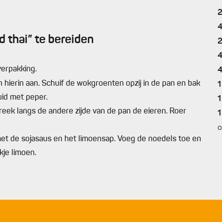
 thai” te bereiden
erpakking.
 hierin aan. Schuif de wokgroenten opzij in de pan en bak
1
ruid met peper.
1
reek langs de andere zijde van de pan de eieren. Roer
1
o
met de sojasaus en het limoensap. Voeg de noedels toe en
je limoen.