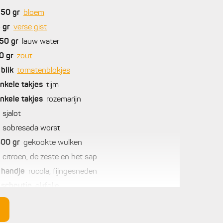
250
gr
bloem
5
gr
verse gist
50
gr
lauw water
0
gr
zout
blik
tomatenblokjes
nkele
takjes
tijm
nkele
takjes
rozemarijn
sjalot
sobresada worst
300
gr
gekookte wulken
citroen, de zeste en het sap
handje
rucola, fijngesneden
scheutje
olijfolie
el
kappertjes
-tal
Stoffels kleine Toma’Chef tomaatjes