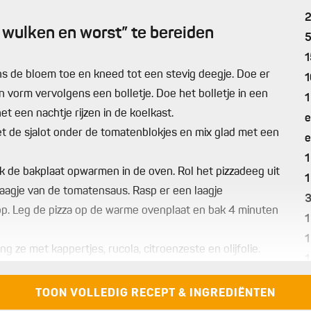
 wulken en worst” te bereiden
1
ns de bloem toe en kneed tot een stevig deegje. Doe er
1
n vorm vervolgens een bolletje. Doe het bolletje in een
1
t een nachtje rijzen in de koelkast.
e
et de sjalot onder de tomatenblokjes en mix glad met een
e
1
 de bakplaat opwarmen in de oven. Rol het pizzadeeg uit
1
laagje van de tomatensaus. Rasp er een laagje
op. Leg de pizza op de warme ovenplaat en bak 4 minuten
1
1
ng ze met kappertjes, rucola, citroenzeste en olijfolie.
1
cum, olijfolie en witte balsamico.
1
de en plaats opnieuw in de oven voor een tweetal
TOON VOLLEDIG RECEPT & INGREDIËNTEN
6