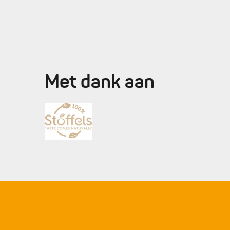
6.
Werk de pizza net voor het serveren nog af met 
Met dank aan