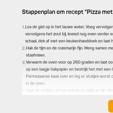
Stappenplan om recept “Pizza met
1.
Los de gist op in het lauwe water. Voeg vervolge
vervolgens het zout bij, kneed nog even verder e
schaal, dek af met een keukenhanddoek en laat he
2.
Hak de tijm en de rozemarijn fijn. Meng samen m
staafmixer.
3.
Verwarm de oven voor op 260 graden en laat ook
op een laagje bakpapier en bestrijk het met een 
Parmezaanse kaas over en leg er stukjes worst 
in de oven.
4.
Haal de wulken uit hun schelp en snijd ze fijn. Me
Snijd de tomaatjes in vieren en meng ze met basili
5.
Haal de pizza uit oven, beleg met de wulkensala
minuutjes.