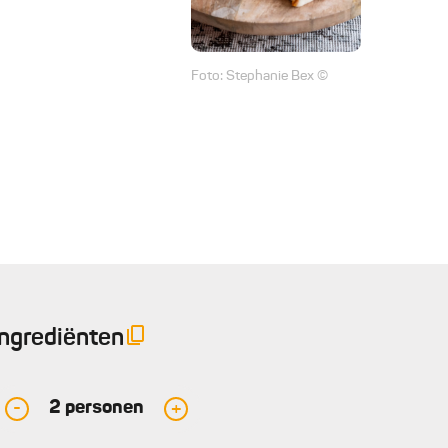
Foto: Stephanie Bex ©
Ingrediënten
2
personen
-
+