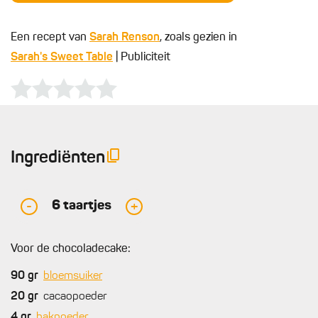
Een recept van
Sarah Renson
, zoals gezien in
Sarah's Sweet Table
| Publiciteit
Ingrediënten
6
taartjes
-
+
Voor de chocoladecake:
90
gr
bloemsuiker
20
gr
cacaopoeder
4
gr
bakpoeder