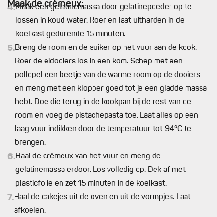
Maak de crémeux:
4.
Maak een gelatinemassa door gelatinepoeder op te
lossen in koud water. Roer en laat uitharden in de
koelkast gedurende 15 minuten.
5.
Breng de room en de suiker op het vuur aan de kook.
Roer de eidooiers los in een kom. Schep met een
pollepel een beetje van de warme room op de dooiers
en meng met een klopper goed tot je een gladde massa
hebt. Doe die terug in de kookpan bij de rest van de
room en voeg de pistachepasta toe. Laat alles op een
laag vuur indikken door de temperatuur tot 94°C te
brengen.
6.
Haal de crémeux van het vuur en meng de
gelatinemassa erdoor. Los volledig op. Dek af met
plasticfolie en zet 15 minuten in de koelkast.
7.
Haal de cakejes uit de oven en uit de vormpjes. Laat
afkoelen.