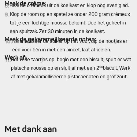
Maak de crème:
8.
Haal de crémeux uit de koelkast en klop nog even glad.
9.
Klop de room op en spatel ze onder 200 gram crémeux
tot je een luchtige mousse bekomt. Doe het geheel in
een spuitzak. Zet 30 minuten in de koelkast.
Maak de gekaramelliseerde noten:
10.
Karamelliseer de suiker op het vuur, dip de nootjes er
één voor één in met een pincet, laat afkoelen.
Werk af:
11.
Bouw de taartjes op: begin met een biscuit, spuit er wat
de
pistachemousse op en sluit af met een 2
biscuit. Werk
af met gekaramelliseerde pistachenoten en grof zout.
Met dank aan