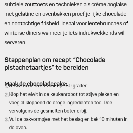
subtiele zouttoets en technieken als crème anglaise
met gelatine en ovenbakken proef je rijke chocolade
en nootachtige frisheid. Ideaal voor lentebrunches of
winterse diners wanneer je iets indrukwekkends wil
serveren.
Stappenplan om recept “Chocolade
pistachetaartjes” te bereiden
Maak de chocoladecake:
1.
Verwarm de oven voor op 180 graden.
2.
Klop het eiwit in de keukenrobot tot stijve pieken en
voeg al kloppend de droge ingrediënten toe. Doe
vervolgens de gesmolten boter erbij.
3.
Vul de bakvormpjes met het beslag en bak 10 minuten in
de oven.