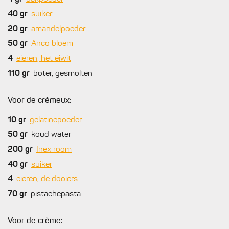
40
gr
suiker
20
gr
amandelpoeder
50
gr
Anco bloem
4
eieren, het eiwit
110
gr
boter, gesmolten
Voor de crémeux:
10
gr
gelatinepoeder
50
gr
koud water
200
gr
Inex room
40
gr
suiker
4
eieren, de dooiers
70
gr
pistachepasta
Voor de crème: