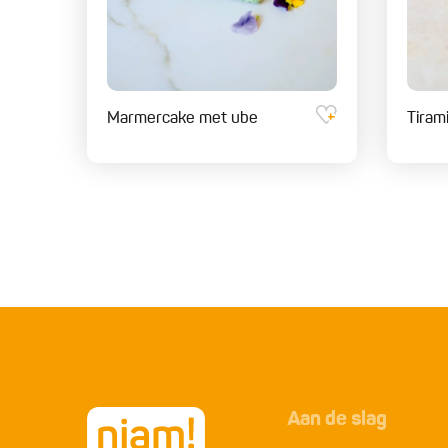
Marmercake met ube
Tiram
Aan de slag