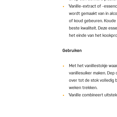
̓Vanille-extract of -essen
wordt gemaakt van in alc
of koud gebeuren. Koude e
beste kwaliteit. Deze ess
het einde van het kookpro
Gebruiken
Met het vanillestokje waar
vanillesuiker maken. Dep d
over tot de stok volledig b
weken trekken.
̓Vanille combineert uitst