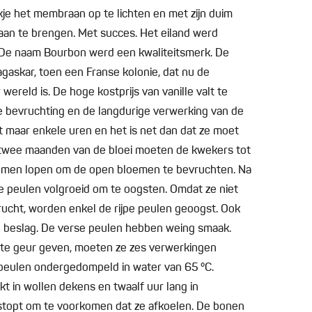
je het membraan op te lichten en met zijn duim
aan te brengen. Met succes. Het eiland werd
e. De naam Bourbon werd een kwaliteitsmerk. De
gaskar, toen een Franse kolonie, dat nu de
wereld is. De hoge kostprijs van vanille valt te
 bevruchting en de langdurige verwerking van de
t maar enkele uren en het is net dan dat ze moet
 twee maanden van de bloei moeten de kwekers tot
omen lopen om de open bloemen te bevruchten. Na
e peulen volgroeid om te oogsten. Omdat ze niet
evrucht, worden enkel de rijpe peulen geoogst. Ook
 beslag. De verse peulen hebben weing smaak.
te geur geven, moeten ze zes verwerkingen
peulen ondergedompeld in water van 65 °C.
t in wollen dekens en twaalf uur lang in
stopt om te voorkomen dat ze afkoelen. De bonen