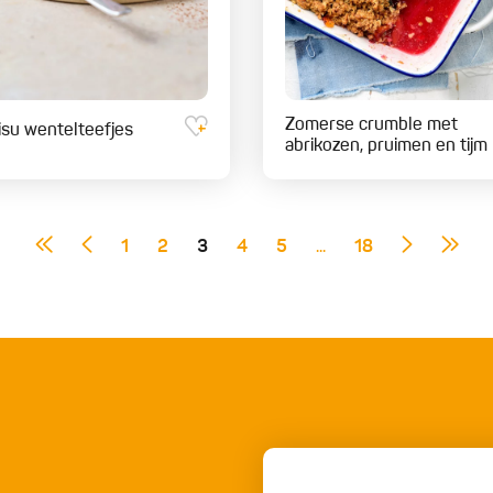
Zomerse crumble met
isu wentelteefjes
abrikozen, pruimen en tijm
1
2
3
4
5
...
18