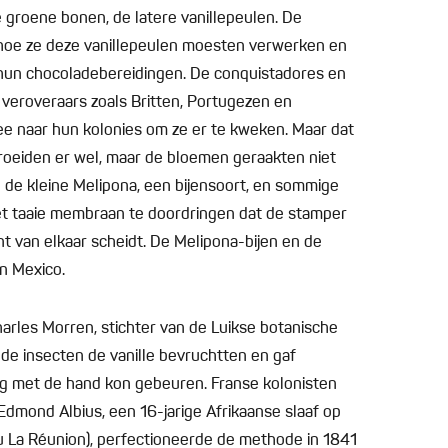
groene bonen, de latere vanillepeulen. De
 hoe ze deze vanillepeulen moesten verwerken en
 hun chocoladebereidingen. De conquistadores en
 veroveraars zoals Britten, Portugezen en
e naar hun kolonies om ze er te kweken. Maar dat
roeiden er wel, maar de bloemen geraakten niet
l de kleine Melipona, een bijensoort, en sommige
het taaie membraan te doordringen dat de stamper
t van elkaar scheidt. De Melipona-bijen en de
in Mexico.
arles Morren, stichter van de Luikse botanische
 de insecten de vanille bevruchtten en gaf
ng met de hand kon gebeuren. Franse kolonisten
Edmond Albius, een 16-jarige Afrikaanse slaaf op
u La Réunion), perfectioneerde de methode in 1841