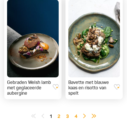
Gebraden Welsh lamb
Bavette met blauwe
met geglaceerde
kaas en risotto van
aubergine
spelt
1
2
3
4