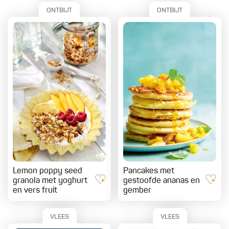
ONTBIJT
ONTBIJT
Lemon poppy seed
Pancakes met
granola met yoghurt
gestoofde ananas en
en vers fruit
gember
VLEES
VLEES