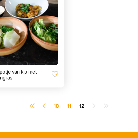
potje van kip met
engras
10
11
12