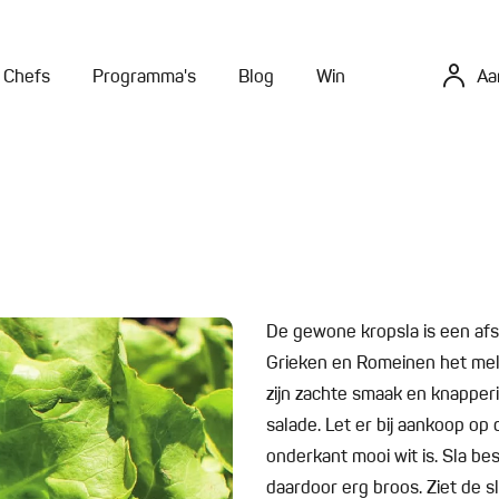
Chefs
Programma's
Blog
Win
Aa
De gewone kropsla is een afs
Grieken en Romeinen het mel
zijn zachte smaak en knapperi
salade. Let er bij aankoop op 
onderkant mooi wit is. Sla be
daardoor erg broos. Ziet de s