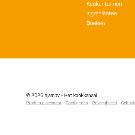
Keukentermen
Ingrediënten
Boeken
© 2026 njam.tv - Het kookkanaal
Product placement
Goed gezien
Privacybeleid
Gebrui