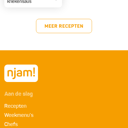
kriekensaus
MEER RECEPTEN
Aan de slag
Recepten
Weekmenu's
Chefs