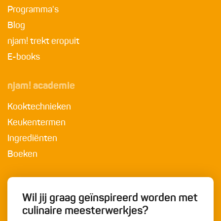
Programma's
Blog
njam! trekt eropuit
E-books
njam! academie
Kooktechnieken
Keukentermen
Ingrediënten
Boeken
Wil jij graag geïnspireerd worden met
culinaire meesterwerkjes?