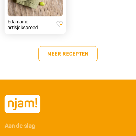
Edamame-
artisjokspread
MEER RECEPTEN
Aan de slag