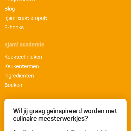
Blog
njam! trekt eropuit
E-books
njam! academie
Kooktechnieken
Keukentermen
Ingrediënten
Boeken
Wil jij graag geïnspireerd worden met
culinaire meesterwerkjes?