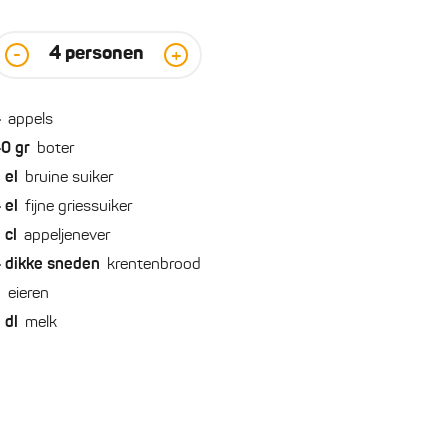
4
personen
-
+
4
appels
40
gr
boter
2
el
bruine suiker
4
el
fijne griessuiker
2
cl
appeljenever
4
dikke sneden
krentenbrood
2
eieren
2
dl
melk