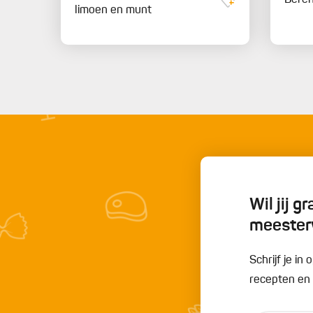
Bere
limoen en munt
Wil jij 
meester
Schrijf je i
recepten en t