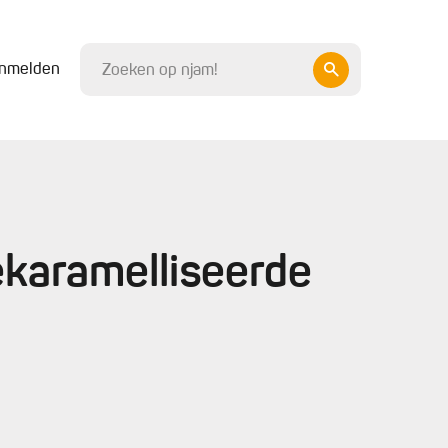
nmelden
ekaramelliseerde