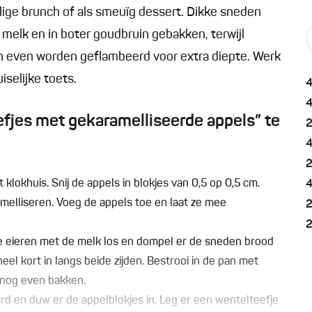
llige brunch of als smeuïg dessert. Dikke sneden
melk en in boter goudbruin gebakken, terwijl
 en even worden geflambeerd voor extra diepte. Werk
selijke toets.
fjes met gekaramelliseerde appels” te
t klokhuis. Snij de appels in blokjes van 0,5 op 0,5 cm.
ramelliseren. Voeg de appels toe en laat ze mee
e eieren met de melk los en dompel er de sneden brood
el kort in langs beide zijden. Bestrooi in de pan met
t nog even bakken.
ord en duw er de appelblokjes in. Leg er een wentelteefje