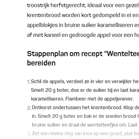
troostrijk herfstgerecht, ideaal voor een geze
krentenbrood worden kort gedompeld in ei en 
appelblokjes in bruine suiker karamelliseren
af met kaneel en gedroogde appel voor een hui
Stappenplan om recept “Wenteltee
bereiden
1.
Schil de appels, verdeel ze in vier en verwijder he
Smelt 20 g boter, doe er de suiker bij en laat ka
karamelliseren. Flambeer met de appeljenever.
2.
Ontkorst ondertussen het krentenbrood. Klop d
in. Smelt 20 g boter en bak er de sneden brood he
bruine suiker en draai de wentelteefjes om. Laa
3.
Zet een kleine ring van inox op een groot, plat b