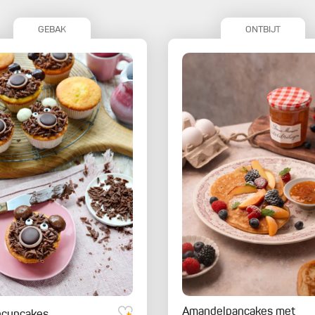
Fotografie:
Luk Thys
GEBAK
ONTBIJT
Redacteur:
Patrick Caignau
Amandelpancakes met