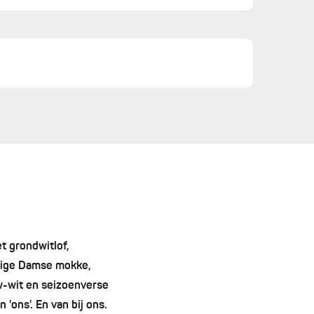
et grondwitlof,
ttige Damse mokke,
w-wit en seizoenverse
 'ons'. En van bij ons.