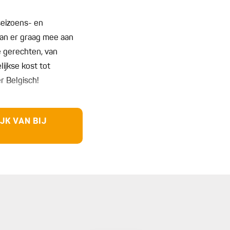
seizoens- en
an er graag mee aan
e gerechten, van
lijkse kost tot
er Belgisch!
 recepten uit het
JK VAN BIJ
edden dat je zo de