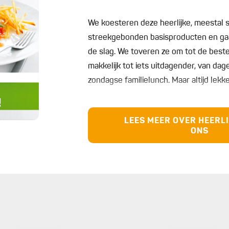
We koesteren deze heerlijke, meestal 
streekgebonden basisproducten en ga
de slag. We toveren ze om tot de best
makkelijk tot iets uitdagender, van dage
zondagse familielunch. Maar altijd lekk
Dit boek biedt je maar liefst 50 mooie
LEES MEER OVER HEERLI
allerbeste van de Belgische keuken. W
ONS
week rond bent?
Titel:
Heerlijk van bij ons
Uitvoering:
Soft Cover
Afmetingen:
170 x 215mm
ISBN:
978-90-5916-655-4
Pagina's:
128