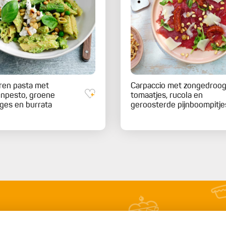
ren pasta met
Carpaccio met zongedroo
npesto, groene
tomaatjes, rucola en
ges en burrata
geroosterde pijnboompitje