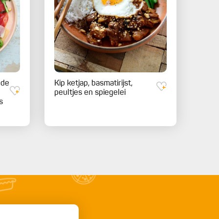
gde
Kip ketjap, basmatirijst,
peultjes en spiegelei
s