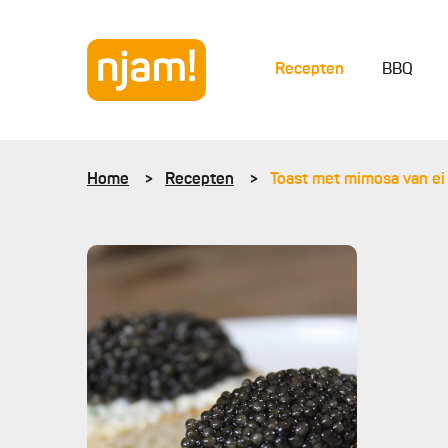
Recepten
BBQ
Home
Recepten
Toast met mimosa van ei 