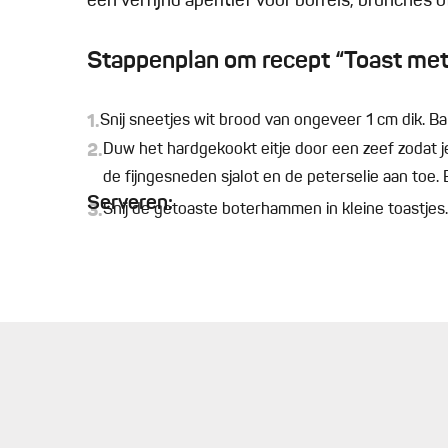
een verfijnd aperitief voor borrels, brunches 
Stappenplan om recept “Toast met 
1.
Snij sneetjes wit brood van ongeveer 1 cm dik. Ba
2.
Duw het hardgekookt eitje door een zeef zodat je
de fijngesneden sjalot en de peterselie aan toe
Serveren:
3.
Snij de getoaste boterhammen in kleine toastjes