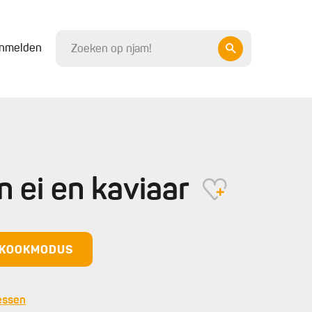
nmelden
 ei en kaviaar
N KOOKMODUS
essen