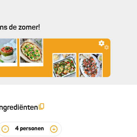
ens de zomer!
Ingrediënten
4
personen
-
+