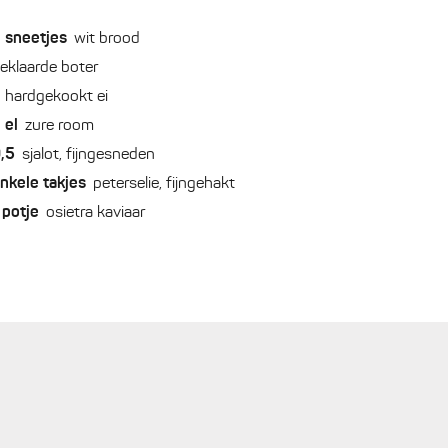
2
sneetjes
wit brood
eklaarde boter
hardgekookt ei
2
el
zure room
,5
sjalot, fijngesneden
nkele
takjes
peterselie, fijngehakt
potje
osietra kaviaar