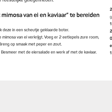
of feestelijke gelegenheden.
mimosa van ei en kaviaar” te bereiden
g
1
k deze in een scheutje geklaarde boter.
 mimosa van ei verkrijgt. Voeg er 2 eetlepels zure room,
0
. Breng op smaak met peper en zout.
e
. Besmeer met de eiersalade en werk af met de kaviaar.
1