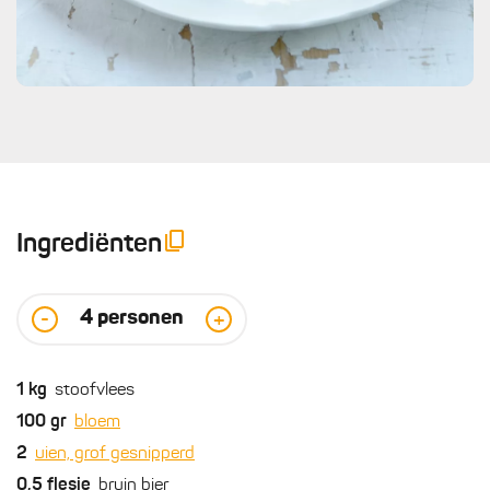
Ingrediënten
4
personen
-
+
1
kg
stoofvlees
100
gr
bloem
2
uien, grof gesnipperd
0,5
flesje
bruin bier