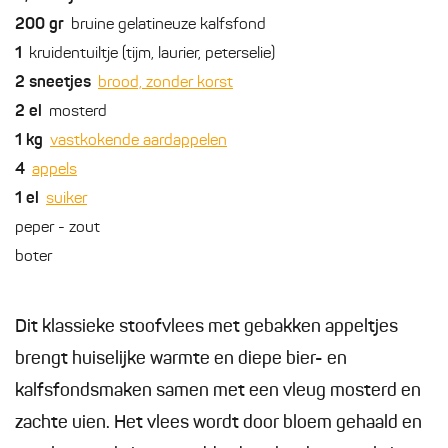
200
gr
bruine gelatineuze kalfsfond
1
kruidentuiltje (tijm, laurier, peterselie)
2
sneetjes
brood, zonder korst
2
el
mosterd
1
kg
vastkokende aardappelen
4
appels
1
el
suiker
peper - zout
boter
Dit klassieke stoofvlees met gebakken appeltjes
brengt huiselijke warmte en diepe bier- en
kalfsfondsmaken samen met een vleug mosterd en
zachte uien. Het vlees wordt door bloem gehaald en