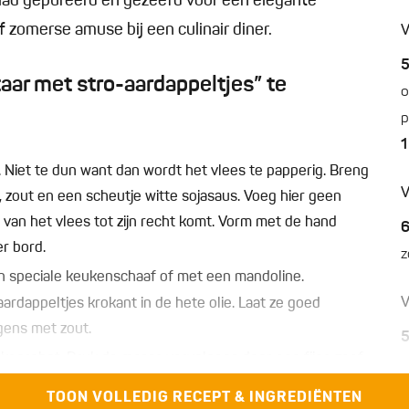
lad gepureerd en gezeefd voor een elegante
f zomerse amuse bij een culinair diner.
V
ar met stro-aardappeltjes” te
o
p
1
. Niet te dun want dan wordt het vlees te papperig. Breng
V
, zout en een scheutje witte sojasaus. Voeg hier geen
van het vlees tot zijn recht komt. Vorm met de hand
er bord.
z
een speciale keukenschaaf of met een mandoline.
V
ardappeltjes krokant in de hete olie. Laat ze goed
gens met zout.
ukenrobot. Druk de massa vervolgens door een fijne zeef.
lkast.
TOON VOLLEDIG RECEPT & INGREDIËNTEN