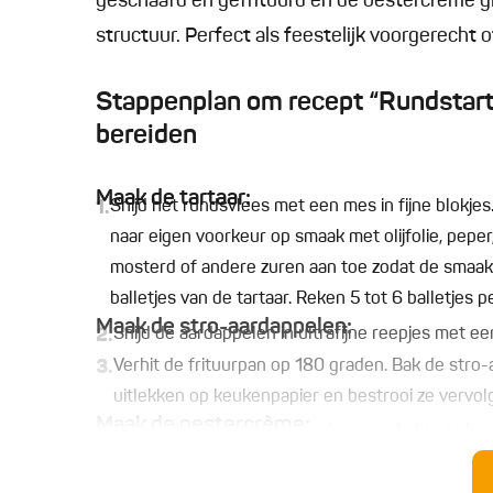
geschaafd en gefrituurd en de oestercrème g
structuur. Perfect als feestelijk voorgerecht o
Stappenplan om recept “Rundstarta
bereiden
Maak de tartaar:
1.
Snijd het rundsvlees met een mes in fijne blokjes
naar eigen voorkeur op smaak met olijfolie, peper
mosterd of andere zuren aan toe zodat de smaak 
balletjes van de tartaar. Reken 5 tot 6 balletjes p
Maak de stro-aardappelen:
2.
Snijd de aardappelen in ultrafijne reepjes met 
3.
Verhit de frituurpan op 180 graden. Bak de stro-a
uitlekken op keukenpapier en bestrooi ze vervol
Maak de oestercrème:
4.
Meng alle ingrediënten en draai ze glad in de ke
Laat de crème minstens 2 uur opstijven in de koe
Serveren: