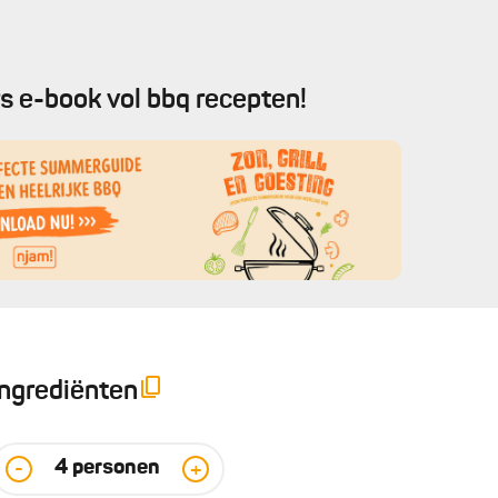
s e-book vol bbq recepten!
Ingrediënten
4
personen
-
+