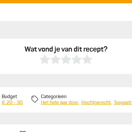
s en de oestercrème. Werk het gerecht af met enkele
1
.
1
V
Wat vond je van dit recept?
Budget
Categorieën
€ 20 - 30
Het hele jaar door
Hoofdgerecht
Topgast