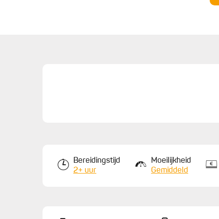
5.
Serveer de tartaarballetjes met de stro-frietje
blaadjes groen (winterpostelein, zuring, rucola, ...)
Bereidingstijd
Moeilijkheid
2+ uur
Gemiddeld