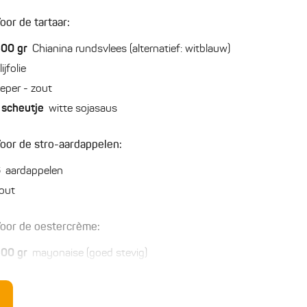
oor de tartaar:
500
gr
Chianina rundsvlees (alternatief: witblauw)
lijfolie
eper - zout
scheutje
witte sojasaus
oor de stro-aardappelen:
6
aardappelen
out
oor de oestercrème:
500
gr
mayonaise (goed stevig)
5
Zeeuwse holle oesters
4
el
dashi azijn