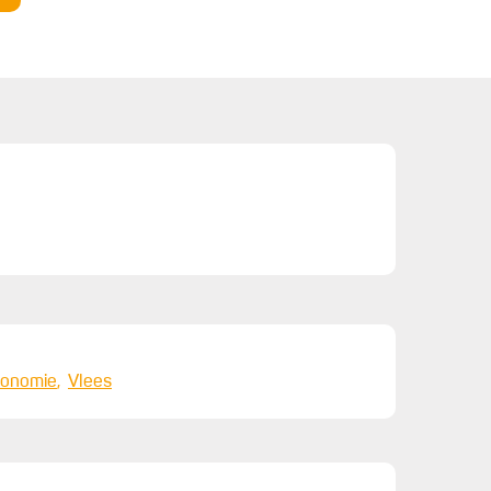
el
sushi azijn
2
druppels
sesamolie
limoen, het sap
oor de afwerking:
20
blaadjes
winterpostelein
20
blaadjes
zuring
20
blaadjes
rucola
4
blaadjes
Kaapse zuring
ronomie
Vlees