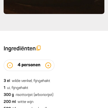
Ingrediënten
4
personen
-
+
3
el
wilde venkel, fijngehakt
1
ui, fijngehakt
300
g
risottorijst (arboriorijst)
200
ml
witte wijn