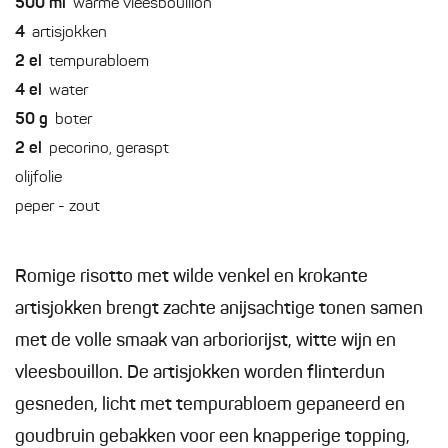
500
ml
warme vleesbouillon
4
artisjokken
2
el
tempurabloem
4
el
water
50
g
boter
2
el
pecorino, geraspt
olijfolie
peper - zout
Romige risotto met wilde venkel en krokante
artisjokken brengt zachte anijsachtige tonen samen
met de volle smaak van arboriorijst, witte wijn en
vleesbouillon. De artisjokken worden flinterdun
gesneden, licht met tempurabloem gepaneerd en
goudbruin gebakken voor een knapperige topping,