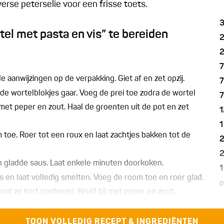
verse peterselie voor een frisse toets.
l met pasta en vis” te bereiden
aanwijzingen op de verpakking. Giet af en zet opzij.
de wortelblokjes gaar. Voeg de prei toe zodra de wortel
 met peper en zout. Haal de groenten uit de pot en zet
1
1
 toe. Roer tot een roux en laat zachtjes bakken tot de
en gladde saus. Laat enkele minuten doorkoken.
1
 en laat volledig smelten. Voeg de room toe en roer glad.
p
aat ze kort pocheren. Kruid bij met peper en zout.
 saus en giet alles in een ingevette ovenschotel.
TOON VOLLEDIG RECEPT & INGREDIËNTEN