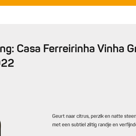
e bovenkant mooi goudbruin is.
ing: Casa Ferreirinha Vinha 
022
Geurt naar citrus, perzik en natte stee
met een subtiel ziltig randje en verfijnd