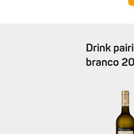
8.
Zet de ovenschotel 20 minuten in de oven tot d
Drink pair
branco 2