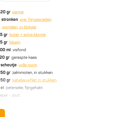
320
gr
penne
2
stronken
prei, fijngesneden
2
wortelen, in blokjes
75
gr
boter + extra klontje
75
gr
bloem
700
ml
visfond
20
gr
geraspte kaas
scheutje
volle room
250
gr
zalmmoten, in stukken
250
gr
kabeljauwfilet in stukken
el
peterselie, fijngehakt
eper - zout