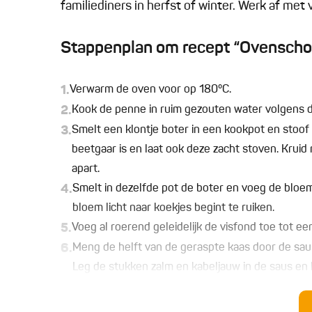
familiediners in herfst of winter. Werk af met 
Stappenplan om recept “Ovenschote
1.
Verwarm de oven voor op 180°C.
2.
Kook de penne in ruim gezouten water volgens de 
3.
Smelt een klontje boter in een kookpot en stoof 
beetgaar is en laat ook deze zacht stoven. Kruid
apart.
4.
Smelt in dezelfde pot de boter en voeg de bloem
bloem licht naar koekjes begint te ruiken.
5.
Voeg al roerend geleidelijk de visfond toe tot e
6.
Meng de helft van de geraspte kaas door de saus
Leg de stukken zalm en kabeljauw in de saus en l
7.
Meng de pasta en de gestoofde groenten onder de
Bestrooi met de rest van de kaas.