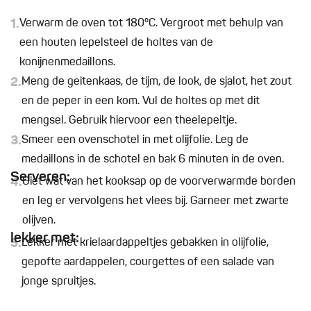
1.
Verwarm de oven tot 180°C. Vergroot met behulp van
een houten lepelsteel de holtes van de
konijnenmedaillons.
2.
Meng de geitenkaas, de tijm, de look, de sjalot, het zout
en de peper in een kom. Vul de holtes op met dit
mengsel. Gebruik hiervoor een theelepeltje.
3.
Smeer een ovenschotel in met olijfolie. Leg de
medaillons in de schotel en bak 6 minuten in de oven.
Serveren:
4.
Giet wat van het kooksap op de voorverwarmde borden
en leg er vervolgens het vlees bij. Garneer met zwarte
olijven.
lekker met:
5.
Lekker met krielaardappeltjes gebakken in olijfolie,
gepofte aardappelen, courgettes of een salade van
jonge spruitjes.