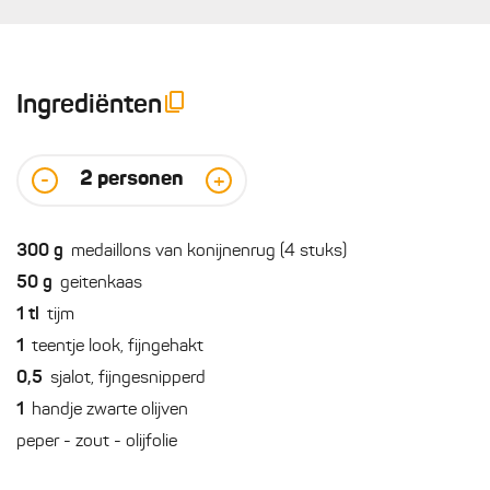
Ingrediënten
2
personen
-
+
300
g
medaillons van konijnenrug (4 stuks)
50
g
geitenkaas
1
tl
tijm
1
teentje look, fijngehakt
0,5
sjalot, fijngesnipperd
1
handje zwarte olijven
peper - zout - olijfolie