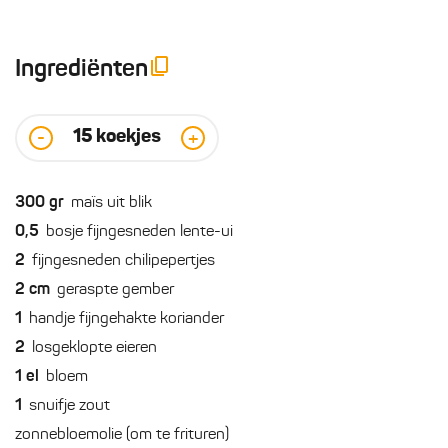
Ingrediënten
15
koekjes
-
+
300
gr
maïs uit blik
0,5
bosje fijngesneden lente-ui
2
fijngesneden chilipepertjes
2
cm
geraspte gember
1
handje fijngehakte koriander
2
losgeklopte eieren
1
el
bloem
1
snuifje zout
zonnebloemolie (om te frituren)