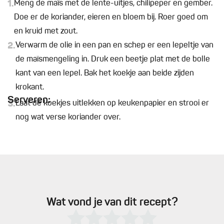
1.
Meng de maïs met de lente-uitjes, chilipeper en gember.
Doe er de koriander, eieren en bloem bij. Roer goed om
en kruid met zout.
2.
Verwarm de olie in een pan en schep er een lepeltje van
de maïsmengeling in. Druk een beetje plat met de bolle
kant van een lepel. Bak het koekje aan beide zijden
krokant.
Serveren:
3.
Laat de koekjes uitlekken op keukenpapier en strooi er
nog wat verse koriander over.
Wat vond je van dit recept?