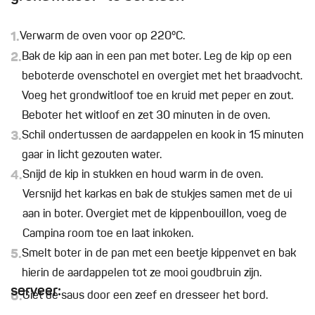
1.
Verwarm de oven voor op 220°C.
2.
Bak de kip aan in een pan met boter. Leg de kip op een
beboterde ovenschotel en overgiet met het braadvocht.
Voeg het grondwitloof toe en kruid met peper en zout.
Beboter het witloof en zet 30 minuten in de oven.
3.
Schil ondertussen de aardappelen en kook in 15 minuten
gaar in licht gezouten water.
4.
Snijd de kip in stukken en houd warm in de oven.
Versnijd het karkas en bak de stukjes samen met de ui
aan in boter. Overgiet met de kippenbouillon, voeg de
Campina room toe en laat inkoken.
5.
Smelt boter in de pan met een beetje kippenvet en bak
hierin de aardappelen tot ze mooi goudbruin zijn.
serveer:
6.
Giet de saus door een zeef en dresseer het bord.