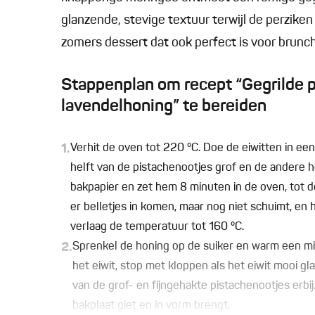
glanzende, stevige textuur terwijl de perziken 
zomers dessert dat ook perfect is voor brunc
Stappenplan om recept “Gegrilde p
lavendelhoning” te bereiden
1.
Verhit de oven tot 220 °C. Doe de eiwitten in ee
helft van de pistachenootjes grof en de andere he
bakpapier en zet hem 8 minuten in de oven, tot d
er belletjes in komen, maar nog niet schuimt, en 
verlaag de temperatuur tot 160 °C.
2.
Sprenkel de honing op de suiker en warm een min
het eiwit, stop met kloppen als het eiwit mooi gla
van de grof- en fijngehakte pistachenootjes erbi
bakplaat giet en in vorm brengt.