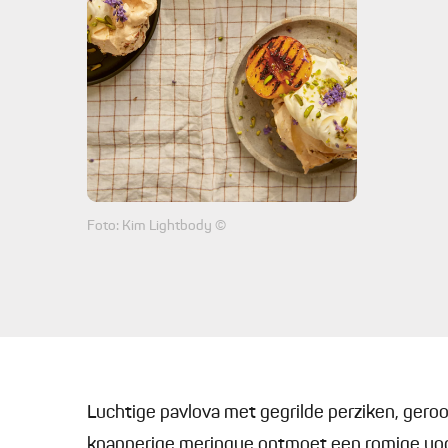
Foto: Kim Lightbody ©
Luchtige pavlova met gegrilde perziken, gero
knapperige meringue ontmoet een romige yog