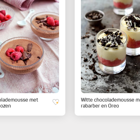
olademousse met
Witte chocolademousse m
bozen
rabarber en Oreo