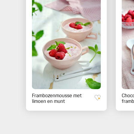
Frambozenmousse met
Choc
limoen en munt
fram