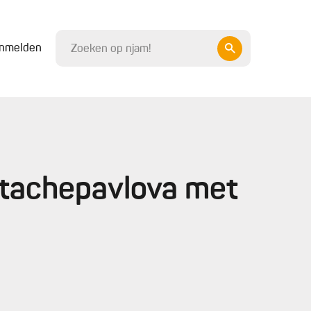
nmelden
istachepavlova met