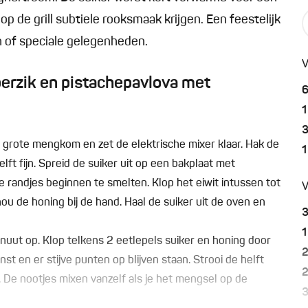
op de grill subtiele rooksmaak krijgen. Een feestelijk
h of speciale gelegenheden.
V
erzik en pistachepavlova met
1
n grote mengkom en zet de elektrische mixer klaar. Hak de
1
lft fijn. Spreid de suiker uit op een bakplaat met
e randjes beginnen te smelten. Klop het eiwit intussen tot
V
hou de honing bij de hand. Haal de suiker uit de oven en
1
uut op. Klop telkens 2 eetlepels suiker en honing door
nst en er stijve punten op blijven staan. Strooi de helft
j. De nootjes mixen vanzelf als je het mengsel op de