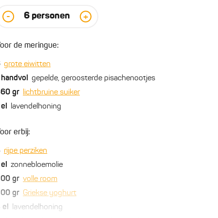
6
personen
-
+
oor de meringue:
6
grote eiwitten
handvol
gepelde, geroosterde pisachenootjes
360
gr
lichtbruine suiker
el
lavendelhoning
oor erbij:
3
rijpe perziken
el
zonnebloemolie
200
gr
volle room
200
gr
Griekse yoghurt
3
el
lavendelhoning