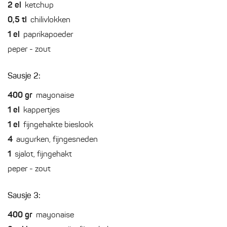
2
el
ketchup
0,5
tl
chilivlokken
1
el
paprikapoeder
peper - zout
Sausje 2:
400
gr
mayonaise
1
el
kappertjes
1
el
fijngehakte bieslook
4
augurken, fijngesneden
1
sjalot, fijngehakt
peper - zout
Sausje 3:
400
gr
mayonaise