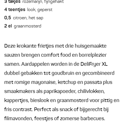
3
takjes
rozemarijn, fijngehakt
4
teentjes
look, geperst
0,5
citroen, het sap
2
el
graanmosterd
Deze krokante frietjes met drie huisgemaakte
sauzen brengen comfort food en borrelplezier
samen. Aardappelen worden in de DeliFryer XL
dubbel gebakken tot goudbruin en gecombineerd
met romige mayonaise, ketchup en passata plus
smaakmakers als paprikapoeder, chilivlokken,
kappertjes, bieslook en graanmosterd voor pittig en
fris contrast. Perfect als snack of bijgerecht bij
filmavonden, feestjes of zomerse barbecues.