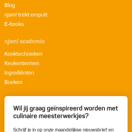
Blog
njam! trekt eropuit
E-books
njam! academie
Kooktechnieken
Keukentermen
Ingrediënten
Boeken
Wil jij graag geïnspireerd worden met
culinaire meesterwerkjes?
Schrijf je in op onze maandelijkse nieuwsbrief en