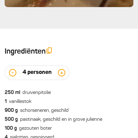
Ingrediënten
4
personen
-
+
250
ml
druivenpitolie
1
vanillestok
900
g
schorseneren, geschild
500
g
pastinaak, geschild en in grove julienne
100
g
gezouten boter
4
sjalotten, gesnipperd