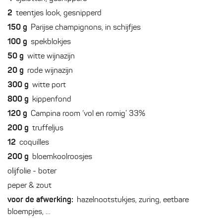
2
teentjes look, gesnipperd
150
g
Parijse champignons, in schijfjes
100
g
spekblokjes
50
g
witte wijnazijn
20
g
rode wijnazijn
300
g
witte port
800
g
kippenfond
120
g
Campina room ‘vol en romig’ 33%
200
g
truffeljus
12
coquilles
200
g
bloemkoolroosjes
olijfolie - boter
peper & zout
voor de afwerking:
hazelnootstukjes, zuring, eetbare
bloempjes, …