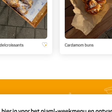
elcroissants
Cardamom buns
je hier in voor het njam!-weekmenu en ontva