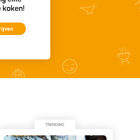
e koken!
rijven
TRENDING