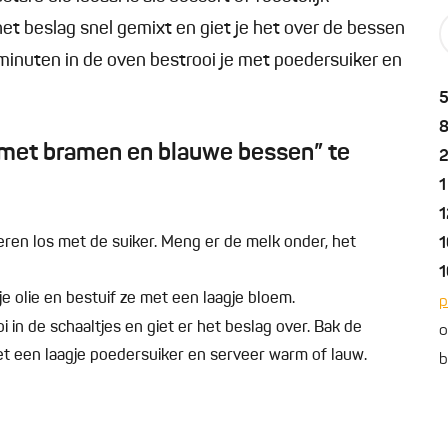
et beslag snel gemixt en giet je het over de bessen
minuten in de oven bestrooi je met poedersuiker en
 met bramen en blauwe bessen” te
1
1
ren los met de suiker. Meng er de melk onder, het
1
1
e olie en bestuif ze met een laagje bloem.
p
n de schaaltjes en giet er het beslag over. Bak de
o
met een laagje poedersuiker en serveer warm of lauw.
b