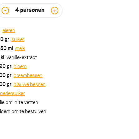
4
personen
-
+
5
eieren
80
gr
suiker
250
ml
melk
kl
vanille-extract
20
gr
bloem
00
gr
braambessen
00
gr
blauwe bessen
oedersuiker
lie om in te vetten
loem om te bestuiven