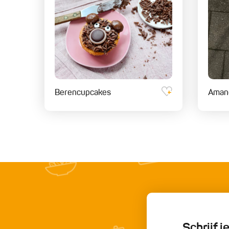
Berencupcakes
Amand
Schrijf 