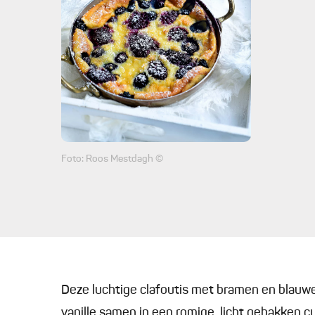
Foto: Roos Mestdagh ©
Deze luchtige clafoutis met bramen en blauw
vanille samen in een romige, licht gebakken cus