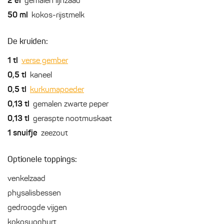
2
el
gemalen lijnzaad
50
ml
kokos-rijstmelk
De kruiden:
1
tl
verse gember
0,5
tl
kaneel
0,5
tl
kurkumapoeder
0,13
tl
gemalen zwarte peper
0,13
tl
geraspte nootmuskaat
1
snuifje
zeezout
Optionele toppings:
venkelzaad
physalisbessen
gedroogde vijgen
kokosyoghurt