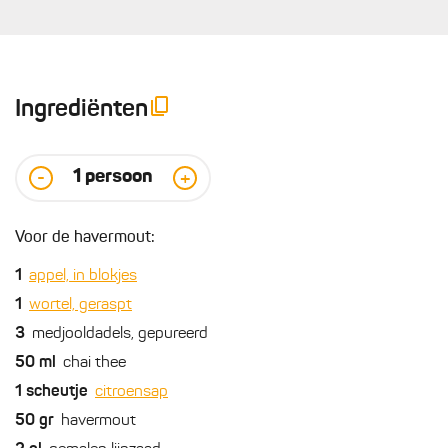
Ingrediënten
1
persoon
-
+
Voor de havermout:
1
appel, in blokjes
1
wortel, geraspt
3
medjooldadels, gepureerd
50
ml
chai thee
1
scheutje
citroensap
50
gr
havermout