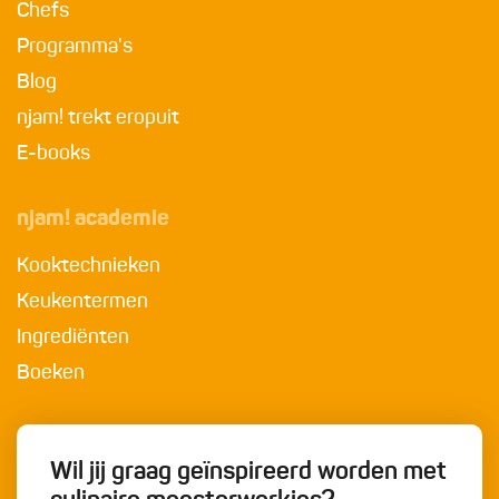
Chefs
Programma's
Blog
njam! trekt eropuit
E-books
njam! academie
Kooktechnieken
Keukentermen
Ingrediënten
Boeken
Wil jij graag geïnspireerd worden met