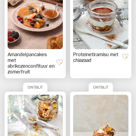
Amandelpancakes
Proteïnetiramisu met
met
chiazaad
abrikozenconfituur en
zomerfruit
ONTBIJT
ONTBIJT