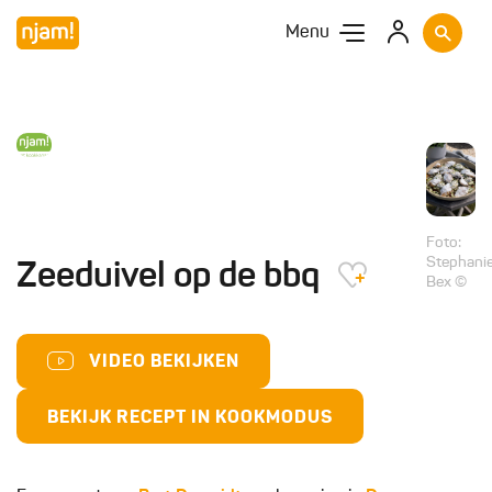
Menu
Foto:
Stephani
Zeeduivel op de bbq
Bex ©
VIDEO BEKIJKEN
BEKIJK RECEPT IN KOOKMODUS