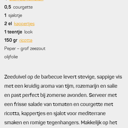
0,5
courgette
1
sjalotje
2
el
kappertjes
1
teentje
look
150
gr
ricotta
Peper – grof zeezout
olijfolie
Zeeduivel op de barbecue levert stevige, sappige vis
met een kruidig aroma van tijm, rozemarijn en salie
en past perfect bij zomerse avonden. Serveer met
een frisse salade van tomaten en courgette met
ricotta, kappertjes en sjalot voor mediterrane
smaken en romige tegenhangers. Makkelijk op het