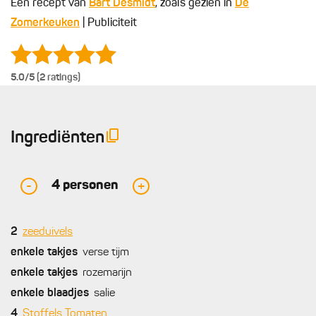
Een recept van
Bart Desmidt
, zoals gezien in
De
Zomerkeuken
| Publiciteit
5.0
/5 (2 ratings)
Ingrediënten
4
personen
-
+
2
zeeduivels
enkele
takjes
verse tijm
enkele
takjes
rozemarijn
enkele
blaadjes
salie
4
Stoffels Tomaten