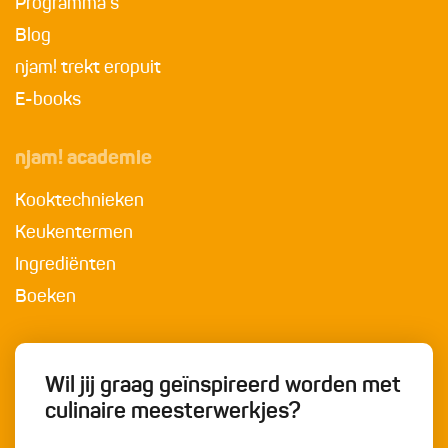
Programma's
Blog
njam! trekt eropuit
E-books
njam! academie
Kooktechnieken
Keukentermen
Ingrediënten
Boeken
Wil jij graag geïnspireerd worden met
culinaire meesterwerkjes?