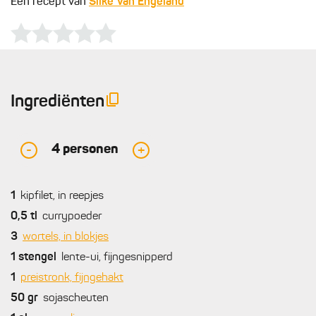
Een recept van
Silke Van Engeland
Ingrediënten
4
personen
-
+
1
kipfilet, in reepjes
0,5
tl
currypoeder
3
wortels, in blokjes
1
stengel
lente-ui, fijngesnipperd
1
preistronk, fijngehakt
50
gr
sojascheuten