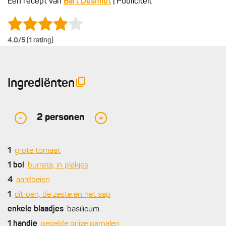
Een recept van
Bart Desmidt
| Publiciteit
4.0
/5 (1 rating)
Ingrediënten
2
personen
-
+
1
grote tomaat
1
bol
burrata, in plakjes
4
aardbeien
1
citroen, de zeste en het sap
enkele
blaadjes
basilicum
1
handje
gepelde grijze garnalen