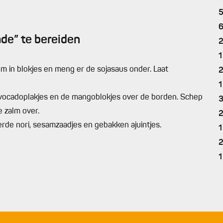
de” te bereiden
1
lm in blokjes en meng er de sojasaus onder. Laat
1
avocadoplakjes en de mangoblokjes over de borden. Schep
 zalm over.
rde nori, sesamzaadjes en gebakken ajuintjes.
1
1