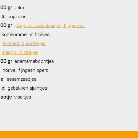
500
gr
zalm
6
el
sojasaus
200
gr
jonge spinazieblaadjes, fijngehakt
komkommer, in blokjes
2
avocado's, in plakjes
mango, in blokjes
300
gr
edamameboontjes
2
norivel, fijngesnipperd
el
sesamzaadjes
2
el
gebakken ajuintjes
potje
viseitjes