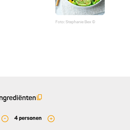
Foto: Stephanie Bex ©
Ingrediënten
4
personen
-
+