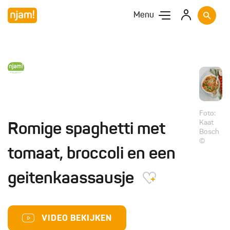
Menu
Foto:
Kaat
Romige spaghetti met
Bosch
©
tomaat, broccoli en een
geitenkaassausje
VIDEO BEKIJKEN