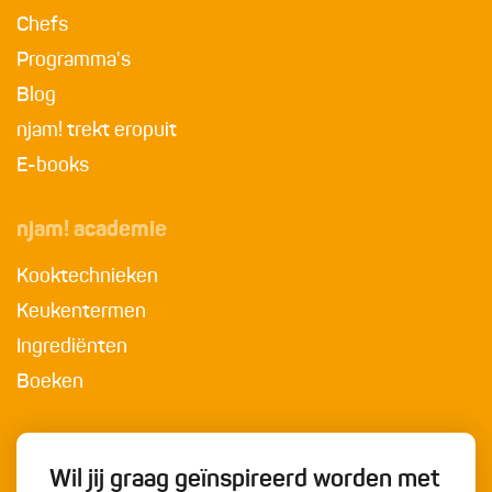
Chefs
Programma's
Blog
njam! trekt eropuit
E-books
njam! academie
Kooktechnieken
Keukentermen
Ingrediënten
Boeken
Wil jij graag geïnspireerd worden met