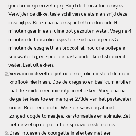
goudbruin zijn en zet opzij. Snijd de broccoli in roosjes.
Verwijder de dikke, taaie schil van de stam en snijd deze
in schijfjes. Kook daarna de spaghetti gedurende 9
minuten gaar in een ruime pot gezouten water. Voeg na 4
minuten de broccoliroosjes toe. Giet na nog eens 5
minuten de spaghetti en broccoli af, hou drie pollepels
kookwater bij, en spoel de pasta onder koud stromend
water. Laat uitlekken.
2.
Verwarm in dezelfde pot nu de olijfolie en stoof de ui en
knoflook hierin aan. Doe de oregano en basilicum erbij en
laat de kruiden een minuutje meebakken. Voeg daarna
de geitenkaas toe en meng er 2/3de van het pastawater
onder. Roer regelmatig. Werk de saus nog af met
zongedroogde tomaatjes, kerstomaatjes en spinazie. Zet
het deksel op de pot tot de spinazie geslonken is.
3.
Draai intussen de courgette in sliertjes met een