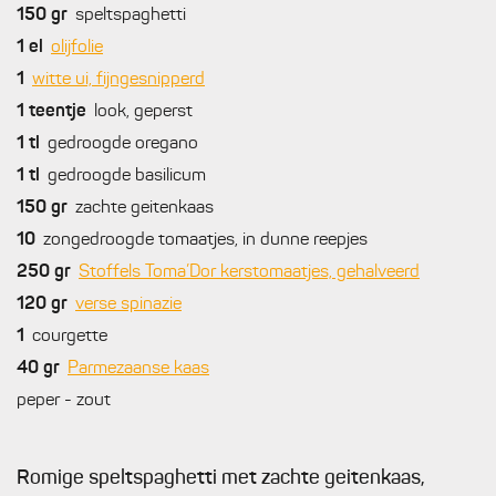
150
gr
speltspaghetti
1
el
olijfolie
1
witte ui, fijngesnipperd
1
teentje
look, geperst
1
tl
gedroogde oregano
1
tl
gedroogde basilicum
150
gr
zachte geitenkaas
10
zongedroogde tomaatjes, in dunne reepjes
250
gr
Stoffels Toma’Dor kerstomaatjes, gehalveerd
120
gr
verse spinazie
1
courgette
40
gr
Parmezaanse kaas
peper - zout
Romige speltspaghetti met zachte geitenkaas,