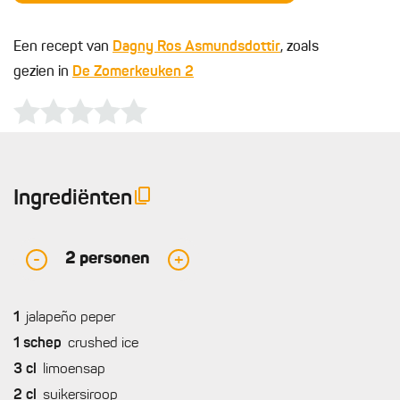
Een recept van
Dagny Ros Asmundsdottir
, zoals
gezien in
De Zomerkeuken 2
Ingrediënten
2
personen
-
+
1
jalapeño peper
1
schep
crushed ice
3
cl
limoensap
2
cl
suikersiroop