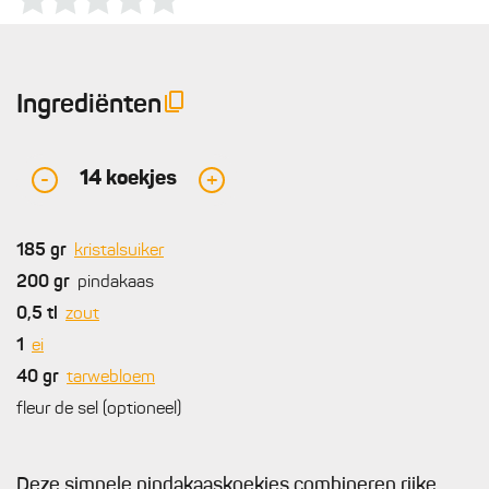
Ingrediënten
14
koekjes
-
+
185
gr
kristalsuiker
200
gr
pindakaas
0,5
tl
zout
1
ei
40
gr
tarwebloem
fleur de sel (optioneel)
Deze simpele pindakaaskoekjes combineren rijke