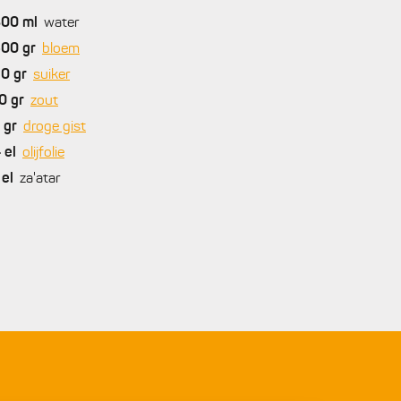
300
ml
water
500
gr
bloem
20
gr
suiker
0
gr
zout
gr
droge gist
4
el
olijfolie
el
za'atar