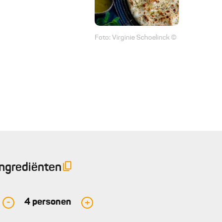
Foto: Virginie Schoelinck ©
Ingrediënten
4
personen
-
+