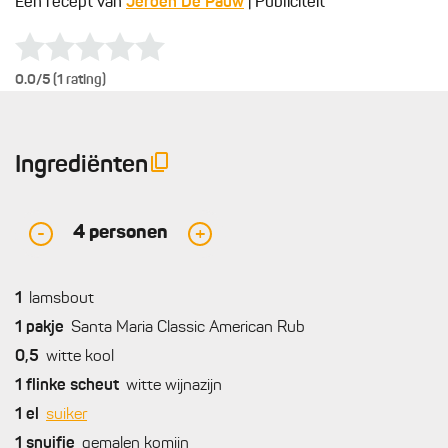
Een recept van
Jeroen De Pauw
| Publiciteit
0.0
/5 (1 rating)
Ingrediënten
4
personen
-
+
1
lamsbout
1
pakje
Santa Maria Classic American Rub
0,5
witte kool
1
flinke scheut
witte wijnazijn
1
el
suiker
1
snuifje
gemalen komijn