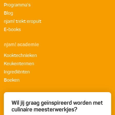
Programma's
Blog
njam! trekt eropuit
E-books
njam! academie
Kooktechnieken
Keukentermen
Ingrediënten
Boeken
Wil jij graag geïnspireerd worden met
culinaire meesterwerkjes?