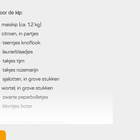
oor de kip:
maïskip (ca. 1,2 kg)
citroen, in partjes
4
teentjes knoflook
4
laurierblaadjes
4
takjes tijm
3
takjes rozemarijn
2
sjalotten, in grove stukken
wortel, in grove stukken
6
zwarte peperbolletjes
2
klontjes boter
oor de gebakken aardappelen:
700
g
Charlotte aardappelen