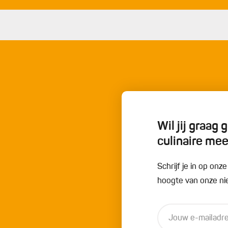
1
rverwarmde borden en serveer met de compote en
1
v
1
1
v
Wil jij graag
culinaire me
0
1
Schrijf je in op onz
1
hoogte van onze nie