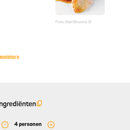
Foto: Karl Bruninx ©
lassiekers
Ingrediënten
4
personen
-
+