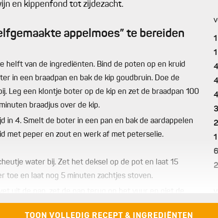
ijn en kippenfond tot zijdezacht.
v
elfgemaakte appelmoes” te bereiden
1
1
 helft van de ingrediënten. Bind de poten op en kruid
ter in een braadpan en bak de kip goudbruin. Doe de
ij. Leg een klontje boter op de kip en zet de braadpan 100
minuten braadjus over de kip.
jd in 4. Smelt de boter in een pan en bak de aardappelen
uid met peper en zout en werk af met peterselie.
1
heutje water bij. Zet het deksel op de pot en laat 15
r toe en laat nog 5 minuten zachtjes stoven.
v
 vet uit de pan, zet de pan terug op het vuur en giet de
penfond
toe. Kook in tot sausdikte en zeef. Roer er een
TOON VOLLEDIG RECEPT & INGREDIËNTEN