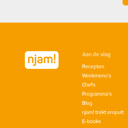
klontje koude boter door.
Serveren:
6.
Versnijd de kip in 4 stukken. Verdeel over voo
aardappelen.
Aan de slag
Recepten
Weekmenu's
Chefs
Programma's
Blog
njam! trekt eropuit
E-books