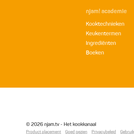
njam! academie
Kooktechnieken
Keukentermen
Ingrediënten
Boeken
© 2026 njam.tv - Het kookkanaal
Product placement
Goed gezien
Privacybeleid
Gebrui