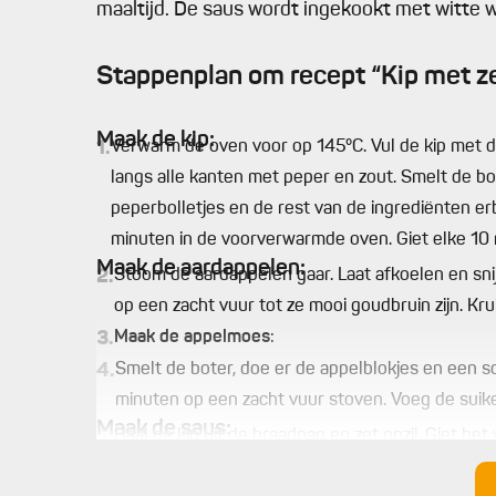
maaltijd. De saus wordt ingekookt met witte w
Stappenplan om recept “Kip met z
Maak de kip:
1.
Verwarm de oven voor op 145°C. Vul de kip met de
langs alle kanten met peper en zout. Smelt de bo
peperbolletjes en de rest van de ingrediënten erb
minuten in de voorverwarmde oven. Giet elke 10 
Maak de aardappelen:
2.
Stoom de aardappelen gaar. Laat afkoelen en sni
op een zacht vuur tot ze mooi goudbruin zijn. Kr
3.
Maak de appelmoes
:
4.
Smelt de boter, doe er de appelblokjes en een sc
minuten op een zacht vuur stoven. Voeg de suike
Maak de saus:
5.
Haal de kip uit de braadpan en zet opzij. Giet het
witte wijn erbij. Laat kort inkoken en voeg de
kip