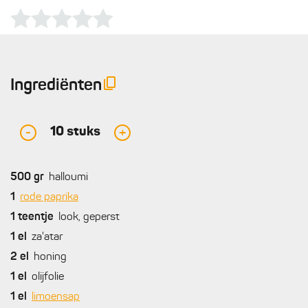
Ingrediënten
10
stuks
-
+
500
gr
halloumi
1
rode paprika
1
teentje
look, geperst
1
el
za'atar
2
el
honing
1
el
olijfolie
1
el
limoensap