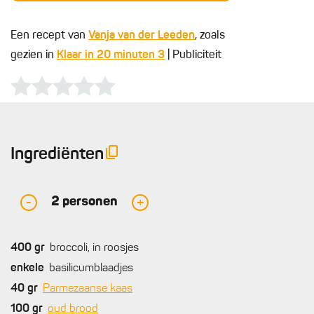
Een recept van
Vanja van der Leeden
, zoals
gezien in
Klaar in 20 minuten 3
| Publiciteit
Ingrediënten
2
personen
-
+
400
gr
broccoli, in roosjes
enkele
basilicumblaadjes
40
gr
Parmezaanse kaas
100
gr
oud brood