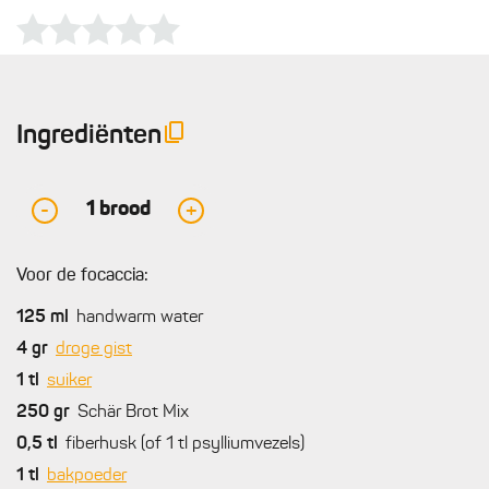
Ingrediënten
1
brood
-
+
Voor de focaccia:
125
ml
handwarm water
4
gr
droge gist
1
tl
suiker
250
gr
Schär Brot Mix
0,5
tl
fiberhusk (of 1 tl psylliumvezels)
1
tl
bakpoeder