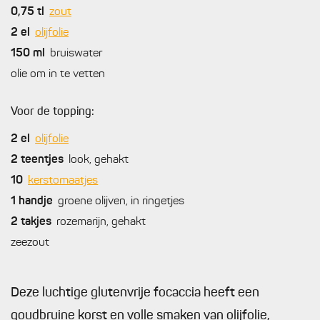
0,75
tl
zout
2
el
olijfolie
150
ml
bruiswater
olie om in te vetten
Voor de topping:
2
el
olijfolie
2
teentjes
look, gehakt
10
kerstomaatjes
1
handje
groene olijven, in ringetjes
2
takjes
rozemarijn, gehakt
zeezout
Deze luchtige glutenvrije focaccia heeft een
goudbruine korst en volle smaken van olijfolie,