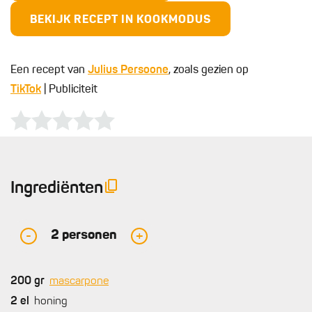
BEKIJK RECEPT IN KOOKMODUS
Een recept van
Julius Persoone
, zoals gezien op
TikTok
| Publiciteit
Ingrediënten
2
personen
-
+
200
gr
mascarpone
2
el
honing