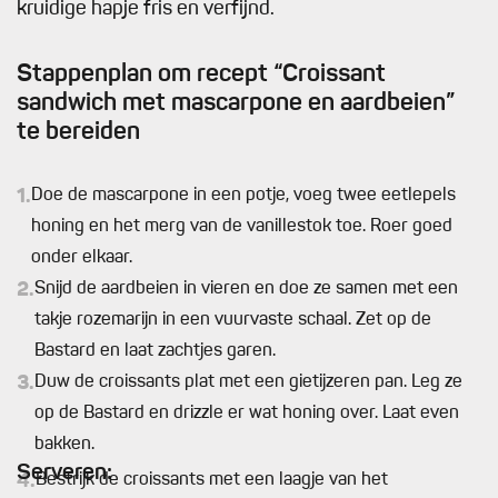
kruidige hapje fris en verfijnd.
Stappenplan om recept “Croissant
sandwich met mascarpone en aardbeien”
te bereiden
1.
Doe de mascarpone in een potje, voeg twee eetlepels
honing en het merg van de vanillestok toe. Roer goed
onder elkaar.
2.
Snijd de aardbeien in vieren en doe ze samen met een
takje rozemarijn in een vuurvaste schaal. Zet op de
Bastard en laat zachtjes garen.
3.
Duw de croissants plat met een gietijzeren pan. Leg ze
op de Bastard en drizzle er wat honing over. Laat even
bakken.
Serveren:
4.
Bestrijk de croissants met een laagje van het