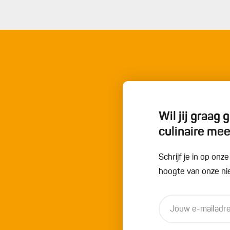
an kun je ook ijsblokjes toevoegen aan het mengsel.
okjes. Gewoon water, suiker en chocolade of cacaopoeder
en in de diepvries.
Wil jij graag
culinaire me
Schrijf je in op onz
hoogte van onze nie