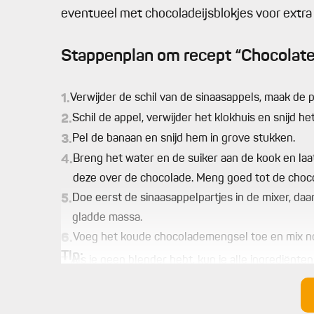
eventueel met chocoladeijsblokjes voor extra 
Stappenplan om recept “Chocolate
1.
Verwijder de schil van de sinaasappels, maak de pa
2.
Schil de appel, verwijder het klokhuis en snijd h
3.
Pel de banaan en snijd hem in grove stukken.
4.
Breng het water en de suiker aan de kook en laat 
deze over de chocolade. Meng goed tot de chocol
5.
Doe eerst de sinaasappelpartjes in de mixer, daa
gladde massa.
6.
Voeg het koude chocolademengsel toe en mix no
Tip:
7.
Als je geen blender hebt, kun je alle ingrediënt
voor deze smoothie goed rijp fruit van uitstekende
8.
Bananen smaken veel beter als ze echt bruin zijn