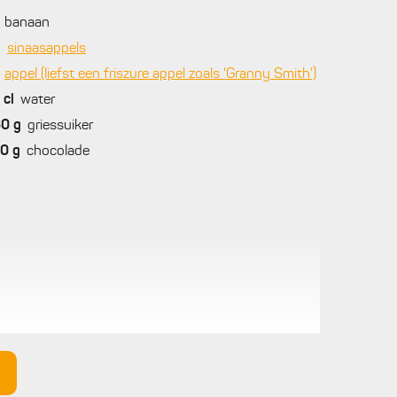
banaan
2
sinaasappels
appel (liefst een friszure appel zoals 'Granny Smith')
cl
water
60
g
griessuiker
70
g
chocolade