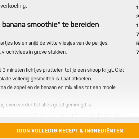
verkoeling.
1
 banana smoothie” te bereiden
1
7
rtjes los en snijd de witte vliesjes van de partjes.
et vruchtvlees in grove stukken.
3 minuten lichtjes pruttelen tot je een siroop krijgt. Giet
ade volledig gesmolten is. Laat afkoelen.
rna de appel en de banaan en mix alles tot een mooie
g even verder tot alles goed gemengd is.
en ook in een maatbeker mengen met een staafmixer. Kies
 kwaliteit.
TOON VOLLEDIG RECEPT & INGREDIËNTEN
 aan de buitenkant (of als de kinderen ze niet meer willen