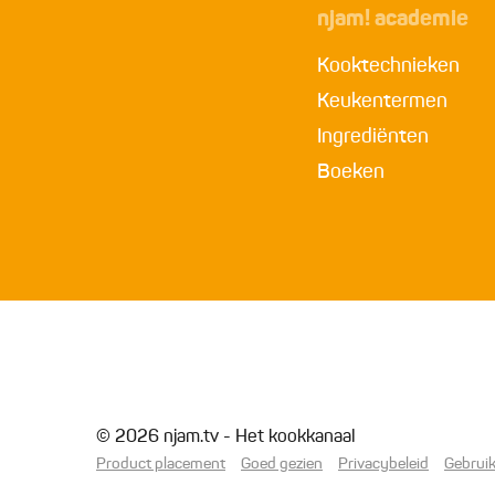
njam! academie
Kooktechnieken
Keukentermen
Ingrediënten
Boeken
© 2026 njam.tv - Het kookkanaal
Product placement
Goed gezien
Privacybeleid
Gebrui