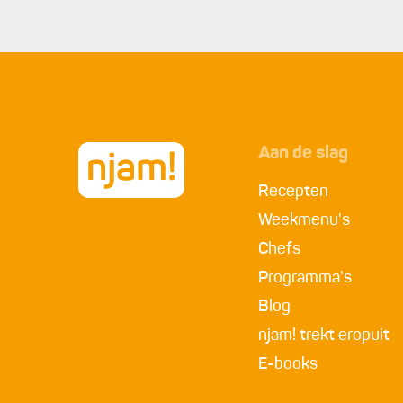
opeten). Als je deze smoothie lekker fris wilt, d
9.
Superleuk voor in de zomer zijn chocolade-ijsbl
mengen, in ijsblokjesvormen overgieten en bewar
Aan de slag
Recepten
Weekmenu's
Chefs
Programma's
Blog
njam! trekt eropuit
E-books