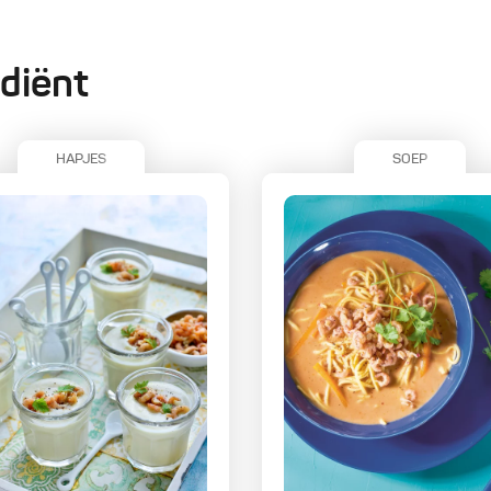
diënt
HAPJES
SOEP