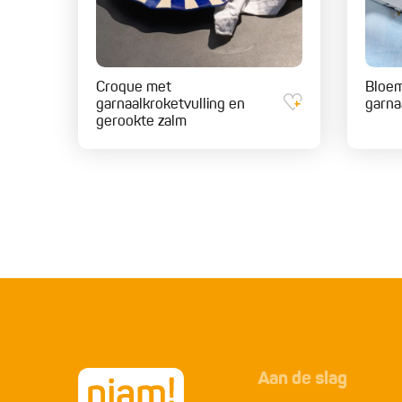
Croque met
Bloem
garnaalkroketvulling en
garna
gerookte zalm
Aan de slag