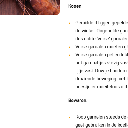
Kopen:
Gemiddeld liggen gepelde
de winkel. Ongepelde garn
dus echte 'verse' garnalen
Verse garnalen moeten gla
Verse garnalen pellen luk
het garnaaltjes stevig va
lijfje vast. Duw je hande
draaiende beweging met he
beestje er moeiteloos uith
Bewaren:
Koop garnalen steeds de d
gaat gebruiken in de koel