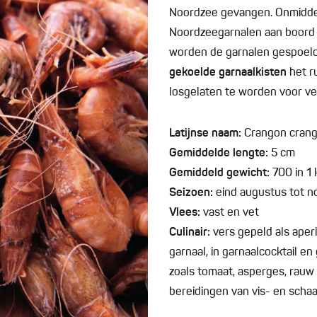
Noordzee gevangen. Onmiddell
Noordzeegarnalen aan boor
worden de garnalen gespoeld 
gekoelde garnaalkisten
het r
losgelaten te worden voor ve
Latijnse naam:
Crangon cran
Gemiddelde lengte:
5 cm
Gemiddeld gewicht:
700 in 1 
Seizoen:
eind augustus tot 
Vlees:
vast en vet
Culinair:
vers gepeld als aperi
garnaal, in garnaalcocktail e
zoals tomaat, asperges, rauw 
bereidingen van vis- en schaa