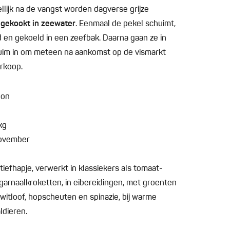
ijk na de vangst worden dagverse grijze
d
gekookt in zeewater
. Eenmaal de pekel schuimt,
en gekoeld in een zeefbak. Daarna gaan ze in
uim in om meteen na aankomst op de vismarkt
rkoop.
gon
kg
november
tiefhapje, verwerkt in klassiekers als tomaat-
n garnaalkroketten, in eibereidingen, met groenten
witloof, hopscheuten en spinazie, bij warme
ldieren.