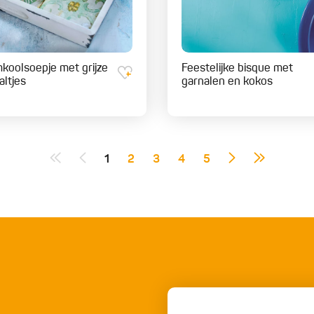
koolsoepje met grijze
Feestelijke bisque met
altjes
garnalen en kokos
1
2
3
4
5