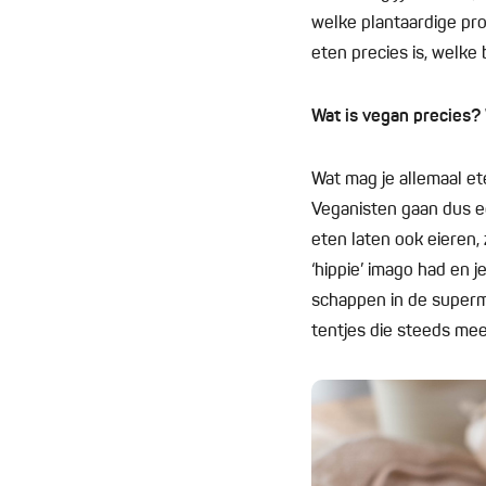
welke plantaardige prod
eten precies is, welke b
Wat is vegan precies? 
Wat mag je allemaal et
Veganisten gaan dus ee
eten laten ook eieren,
‘hippie’ imago had en j
schappen in de superm
tentjes die steeds me