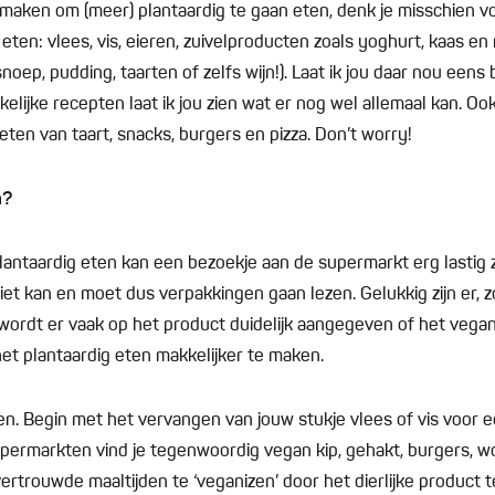
t maken om (meer) plantaardig te gaan eten, denk je misschien vo
 eten: vlees, vis, eieren, zuivelproducten zoals yoghurt, kaas e
noep, pudding, taarten of zelfs wijn!). Laat ik jou daar nou eens 
kelijke recepten laat ik jou zien wat er nog wel allemaal kan. Oo
eten van taart, snacks, burgers en pizza. Don’t worry!
n?
plantaardig eten kan een bezoekje aan de supermarkt erg lastig z
et kan en moet dus verpakkingen gaan lezen. Gelukkig zijn er, zoa
ordt er vaak op het product duidelijk aangegeven of het vegan 
et plantaardig eten makkelijker te maken.
n. Begin met het vervangen van jouw stukje vlees of vis voor e
supermarkten vind je tegenwoordig vegan kip, gehakt, burgers, wo
ertrouwde maaltijden te ‘veganizen’ door het dierlijke product