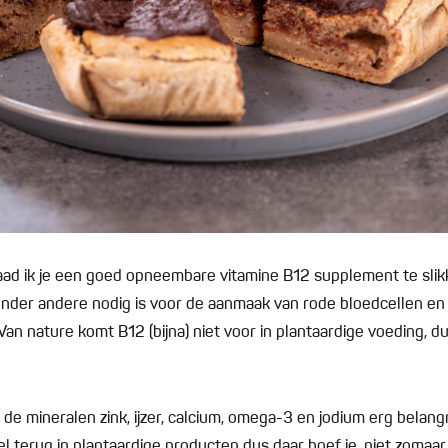
t raad ik je een goed opneembare vitamine B12 supplement te slik
onder andere nodig is voor de aanmaak van rode bloedcellen e
an nature komt B12 (bijna) niet voor in plantaardige voeding, du
 de mineralen zink, ijzer, calcium, omega-3 en jodium erg belang
eel terug in plantaardige producten dus daar hoef je, niet zoma