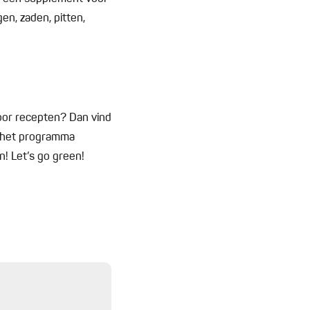
en, zaden, pitten,
voor recepten? Dan vind
 het programma
jn! Let’s go green!