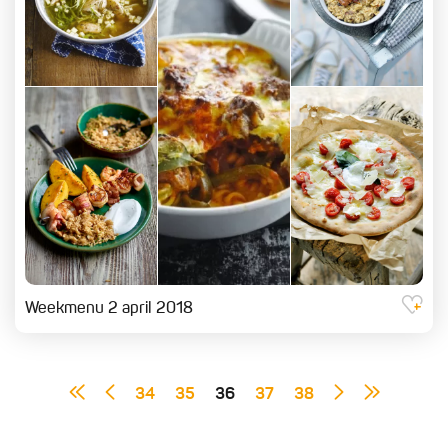
Weekmenu 2 april 2018
34
35
36
37
38