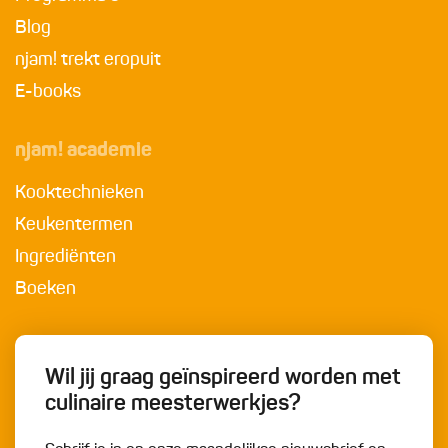
Blog
njam! trekt eropuit
E-books
njam! academie
Kooktechnieken
Keukentermen
Ingrediënten
Boeken
Wil jij graag geïnspireerd worden met
culinaire meesterwerkjes?