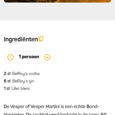
Ingrediënten
1
persoon
-
+
2
cl
BelRoy's vodka
6
cl
BelRoy's gin
1
cl
Lillet blanc
De Vesper of Vesper Martini is een echte Bond-